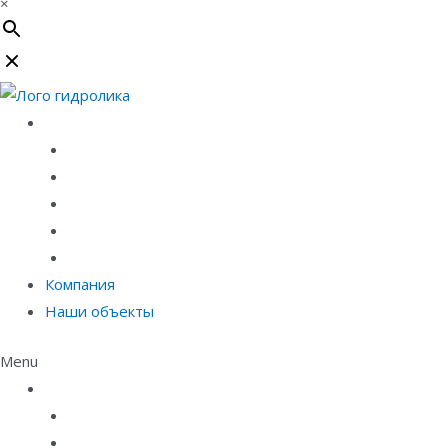
×
Каталог
Линейный водоотвод
Системы точечного водоотвода
Материалы защиты и укрепления грунта
Придверные системы
Емкостное оборудование
Компания
Наши объекты
Menu
Каталог
Линейный водоотвод
Системы точечного водоотвода