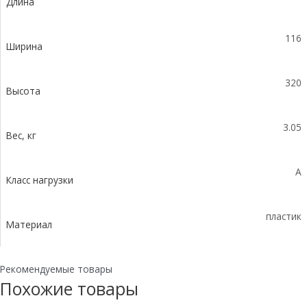
Длина
-
пластиковый
с
116
решеткой
Ширина
РВ-
10.11.50
320
пластиковой,
Высота
кл.
A15
3.05
Вес, кг
A
Класс нагрузки
пластик
Материал
Рекомендуемые товары
Похожие товары