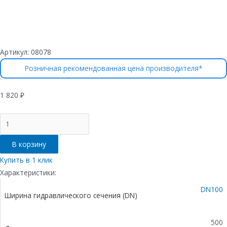
Артикул:
08078
Розничная рекомендованная цена производителя*
1 820
₽
Количество
товара
Комплект
В корзину
Gidrolica
Light:
Купить в 1 клик
пескоуловитель
Характеристики:
для
DN100
пластиковых
Ширина гидравлического сечения (DN)
лотков
ПУ
10.11,5.32
500