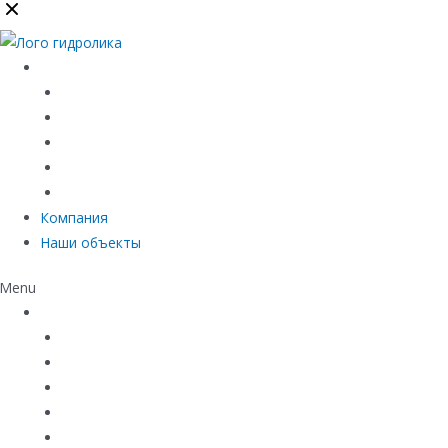
Каталог
Линейный водоотвод
Системы точечного водоотвода
Материалы защиты и укрепления грунта
Придверные системы
Емкостное оборудование
Компания
Наши объекты
Menu
Каталог
Линейный водоотвод
Системы точечного водоотвода
Материалы защиты и укрепления грунта
Придверные системы
Емкостное оборудование