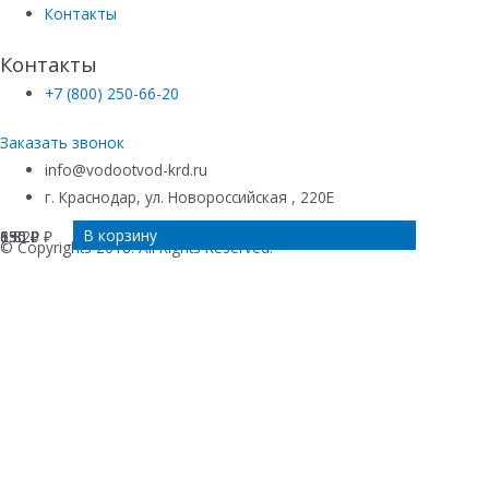
Контакты
Контакты
+7 (800) 250-66-20
Заказать звонок
info@vodootvod-krd.ru
г. Краснодар, ул. Новороссийская , 220Е
В корзину
В корзину
В корзину
В корзину
1 820
630
650
895
₽
₽
₽
₽
© Copyrights 2018. All Rights Reserved.
Купить в 1 клик
Ваше имя
*