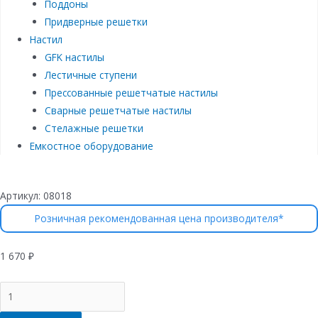
Поддоны
Придверные решетки
Настил
GFK настилы
Лестичные ступени
Прессованные решетчатые настилы
Сварные решетчатые настилы
Стелажные решетки
Емкостное оборудование
Артикул:
08018
Розничная рекомендованная цена производителя*
1 670
₽
Количество
товара
Комплект