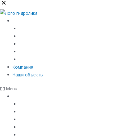
Каталог
Линейный водоотвод
Системы точечного водоотвода
Материалы защиты и укрепления грунта
Придверные системы
Емкостное оборудование
Компания
Наши объекты
Menu
Каталог
Линейный водоотвод
Системы точечного водоотвода
Материалы защиты и укрепления грунта
Придверные системы
Емкостное оборудование