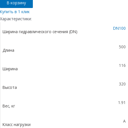
В корзину
Gidrolica
Light:
Купить в 1 клик
пескоуловитель
Характеристики:
для
DN100
пластиковых
Ширина гидравлического сечения (DN)
лотков
ПУ
10.11,5.32
500
Длина
-
пластиковый
с
116
решеткой
Ширина
РВ-
10.11.50
320
пластиковой,
Высота
ячеистой
кл.
1.91
A15
Вес, кг
A
Класс нагрузки