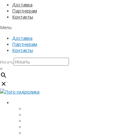
Доставка
Партнерам
Контакты
Menu
Доставка
Партнерам
Контакты
Искать
×
Каталог
Линейный водоотвод
Системы точечного водоотвода
Материалы защиты и укрепления грунта
Придверные системы
Емкостное оборудование