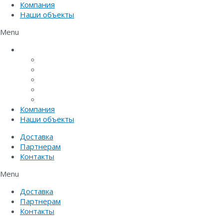
Компания
Наши объекты
Menu
Каталог
Линейный водоотвод
Системы точечного водоотвода
Материалы защиты и укрепления грунта
Придверные системы
Емкостное оборудование
Компания
Наши объекты
Доставка
Партнерам
Контакты
Menu
Доставка
Партнерам
Контакты