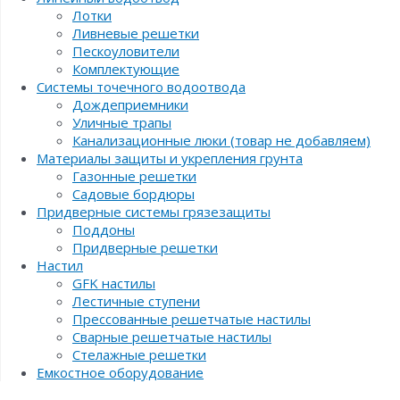
Лотки
Ливневые решетки
Пескоуловители
Комплектующие
Системы точечного водоотвода
Дождеприемники
Уличные трапы
Канализационные люки (товар не добавляем)
Материалы защиты и укрепления грунта
Газонные решетки
Садовые бордюры
Придверные системы грязезащиты
Поддоны
Придверные решетки
Настил
GFK настилы
Лестичные ступени
Прессованные решетчатые настилы
Сварные решетчатые настилы
Стелажные решетки
Емкостное оборудование