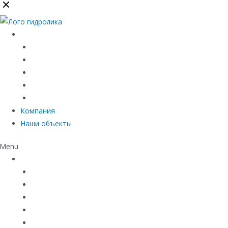
Каталог
Линейный водоотвод
Системы точечного водоотвода
Материалы защиты и укрепления грунта
Придверные системы
Емкостное оборудование
Компания
Наши объекты
Menu
Каталог
Линейный водоотвод
Системы точечного водоотвода
Материалы защиты и укрепления грунта
Придверные системы
Емкостное оборудование