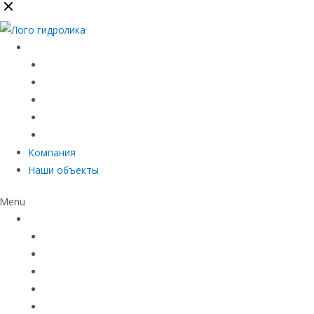
Каталог
Линейный водоотвод
Системы точечного водоотвода
Материалы защиты и укрепления грунта
Придверные системы
Емкостное оборудование
Компания
Наши объекты
Menu
Каталог
Линейный водоотвод
Системы точечного водоотвода
Материалы защиты и укрепления грунта
Придверные системы
Емкостное оборудование