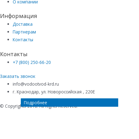
О компании
Информация
Доставка
Партнерам
Контакты
Контакты
+7 (800) 250-66-20
Заказать звонок
info@vodootvod-krd.ru
г. Краснодар, ул. Новороссийская , 220Е
Подробнее
Подробнее
Подробнее
Подробнее
© Copyrights 2018. All Rights Reserved.
Купить в 1 клик