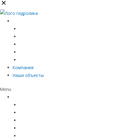
Каталог
Линейный водоотвод
Системы точечного водоотвода
Материалы защиты и укрепления грунта
Придверные системы
Емкостное оборудование
Компания
Наши объекты
Menu
Каталог
Линейный водоотвод
Системы точечного водоотвода
Материалы защиты и укрепления грунта
Придверные системы
Емкостное оборудование