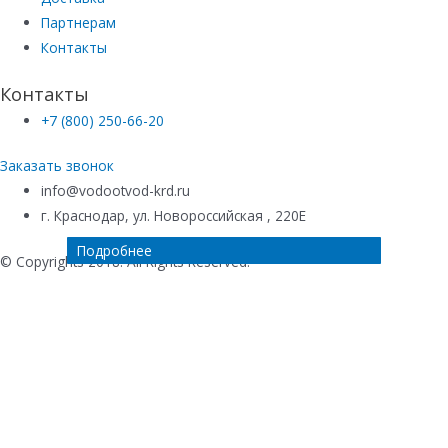
Партнерам
Контакты
Контакты
+7 (800) 250-66-20
Заказать звонок
info@vodootvod-krd.ru
г. Краснодар, ул. Новороссийская , 220Е
Подробнее
Подробнее
Подробнее
Подробнее
© Copyrights 2018. All Rights Reserved.
Купить в 1 клик
Ваше имя
*