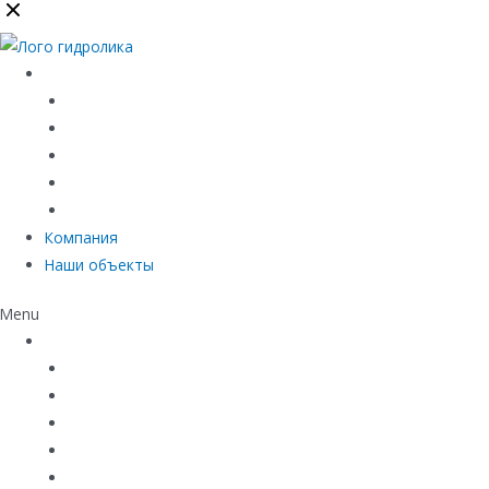
Каталог
Линейный водоотвод
Системы точечного водоотвода
Материалы защиты и укрепления грунта
Придверные системы
Емкостное оборудование
Компания
Наши объекты
Menu
Каталог
Линейный водоотвод
Системы точечного водоотвода
Материалы защиты и укрепления грунта
Придверные системы
Емкостное оборудование