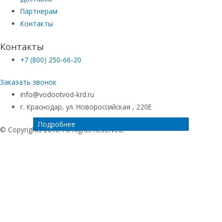
Партнерам
Контакты
Контакты
+7 (800) 250-66-20
Заказать звонок
info@vodootvod-krd.ru
г. Краснодар, ул. Новороссийская , 220Е
Подробнее
Подробнее
Подробнее
Подробнее
© Copyrights 2018. All Rights Reserved.
Купить в 1 клик
Ваше имя
*