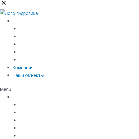
Каталог
Линейный водоотвод
Системы точечного водоотвода
Материалы защиты и укрепления грунта
Придверные системы
Емкостное оборудование
Компания
Наши объекты
Menu
Каталог
Линейный водоотвод
Системы точечного водоотвода
Материалы защиты и укрепления грунта
Придверные системы
Емкостное оборудование