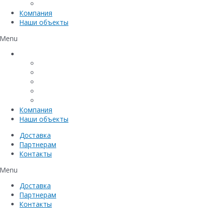
Емкостное оборудование
Компания
Наши объекты
Menu
Каталог
Линейный водоотвод
Системы точечного водоотвода
Материалы защиты и укрепления грунта
Придверные системы
Емкостное оборудование
Компания
Наши объекты
Доставка
Партнерам
Контакты
Menu
Доставка
Партнерам
Контакты