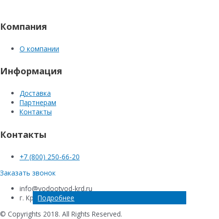
Компания
О компании
Информация
Доставка
Партнерам
Контакты
Контакты
+7 (800) 250-66-20
Заказать звонок
info@vodootvod-krd.ru
Подробнее
Подробнее
Подробнее
Подробнее
г. Краснодар, ул. Новороссийская , 220Е
© Copyrights 2018. All Rights Reserved.