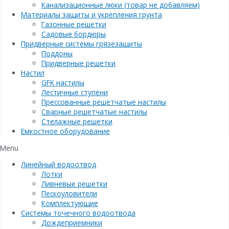
Канализационные люки (товар не добавляем)
Материалы защиты и укрепления грунта
Газонные решетки
Садовые бордюры
Придверные системы грязезащиты
Поддоны
Придверные решетки
Настил
GFK настилы
Лестичные ступени
Прессованные решетчатые настилы
Сварные решетчатые настилы
Стелажные решетки
Емкостное оборудование
Menu
Линейный водоотвод
Лотки
Ливневые решетки
Пескоуловители
Комплектующие
Системы точечного водоотвода
Дождеприемники