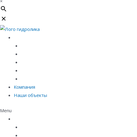
×
Каталог
Линейный водоотвод
Системы точечного водоотвода
Материалы защиты и укрепления грунта
Придверные системы
Емкостное оборудование
Компания
Наши объекты
Menu
Каталог
Линейный водоотвод
Системы точечного водоотвода