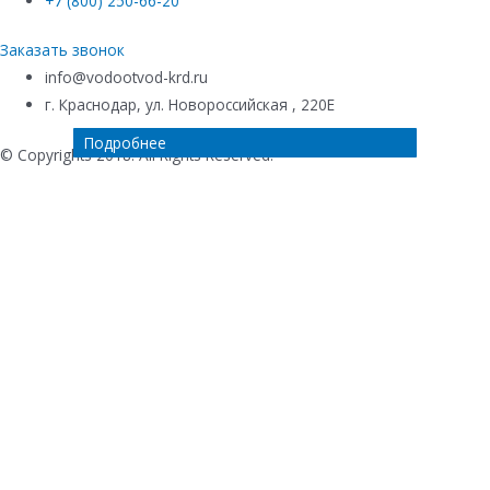
+7 (800) 250-66-20
Заказать звонок
info@vodootvod-krd.ru
г. Краснодар, ул. Новороссийская , 220Е
Подробнее
Подробнее
Подробнее
Подробнее
© Copyrights 2018. All Rights Reserved.
Купить в 1 клик
Ваше имя
*
Телефон
*
Комментарий к заказу