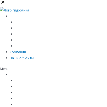
Каталог
Линейный водоотвод
Системы точечного водоотвода
Материалы защиты и укрепления грунта
Придверные системы
Емкостное оборудование
Компания
Наши объекты
Menu
Каталог
Линейный водоотвод
Системы точечного водоотвода
Материалы защиты и укрепления грунта
Придверные системы
Емкостное оборудование