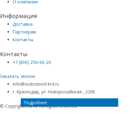
О компании
Информация
Доставка
Партнерам
Контакты
Контакты
+7 (800) 250-66-20
Заказать звонок
info@vodootvod-krd.ru
г. Краснодар, ул. Новороссийская , 220Е
Подробнее
Подробнее
Подробнее
Подробнее
© Copyrights 2018. All Rights Reserved.
Купить в 1 клик