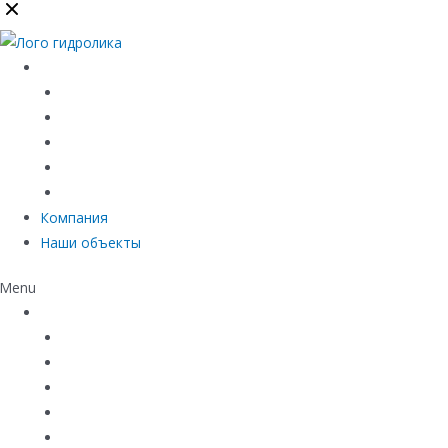
Каталог
Линейный водоотвод
Системы точечного водоотвода
Материалы защиты и укрепления грунта
Придверные системы
Емкостное оборудование
Компания
Наши объекты
Menu
Каталог
Линейный водоотвод
Системы точечного водоотвода
Материалы защиты и укрепления грунта
Придверные системы
Емкостное оборудование