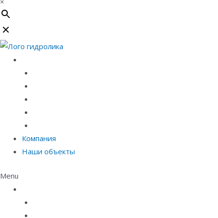
×
Каталог
Линейный водоотвод
Системы точечного водоотвода
Материалы защиты и укрепления грунта
Придверные системы
Емкостное оборудование
Компания
Наши объекты
Menu
Каталог
Линейный водоотвод
Системы точечного водоотвода