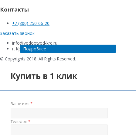
Контакты
+7 (800) 250-66-20
Заказать звонок
info@vodootvod-krd.ru
Подробнее
Подробнее
Подробнее
Подробнее
г. Краснодар, ул. Новороссийская , 220Е
© Copyrights 2018. All Rights Reserved.
Купить в 1 клик
Ваше имя
*
Телефон
*