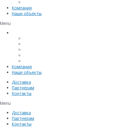
Емкостное оборудование
Компания
Наши объекты
Menu
Каталог
Линейный водоотвод
Системы точечного водоотвода
Материалы защиты и укрепления грунта
Придверные системы
Емкостное оборудование
Компания
Наши объекты
Доставка
Партнерам
Контакты
Menu
Доставка
Партнерам
Контакты