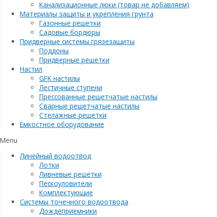
Канализационные люки (товар не добавляем)
Материалы защиты и укрепления грунта
Газонные решетки
Садовые бордюры
Придверные системы грязезащиты
Поддоны
Придверные решетки
Настил
GFK настилы
Лестичные ступени
Прессованные решетчатые настилы
Сварные решетчатые настилы
Стелажные решетки
Емкостное оборудование
Menu
Линейный водоотвод
Лотки
Ливневые решетки
Пескоуловители
Комплектующие
Системы точечного водоотвода
Дождеприемники