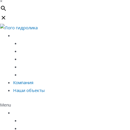
×
Каталог
Линейный водоотвод
Системы точечного водоотвода
Материалы защиты и укрепления грунта
Придверные системы
Емкостное оборудование
Компания
Наши объекты
Menu
Каталог
Линейный водоотвод
Системы точечного водоотвода