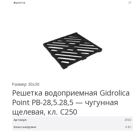
Высота:
21
Размер 30х30
Решетка водоприемная Gidrolica
Point РВ-28,5.28,5 — чугунная
щелевая, кл. С250
Артикул:
205/2
Класс нагрузки:
A B C