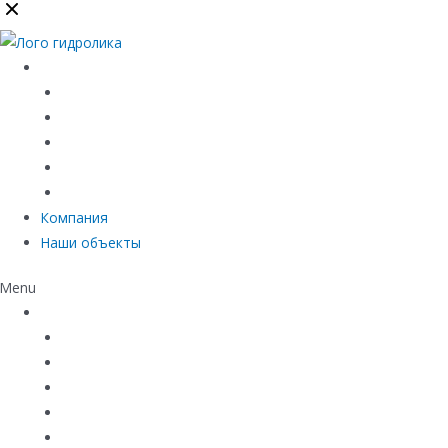
Каталог
Линейный водоотвод
Системы точечного водоотвода
Материалы защиты и укрепления грунта
Придверные системы
Емкостное оборудование
Компания
Наши объекты
Menu
Каталог
Линейный водоотвод
Системы точечного водоотвода
Материалы защиты и укрепления грунта
Придверные системы
Емкостное оборудование