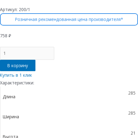
Артикул:
200/1
Розничная рекомендованная цена производителя*
758
₽
Количество
товара
Решетка
В корзину
водоприемная
Gidrolica
Купить в 1 клик
Point
Характеристики:
РВ-28,5.28,5
285
-
Длина
штампованная
стальная
оцинкованная,
285
Ширина
кл.
А15
21
Высота