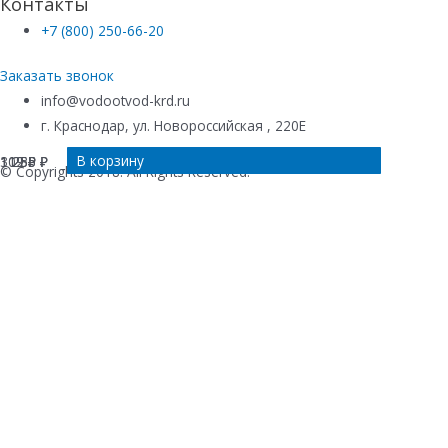
Контакты
+7 (800) 250-66-20
Заказать звонок
info@vodootvod-krd.ru
г. Краснодар, ул. Новороссийская , 220Е
В корзину
В корзину
В корзину
В корзину
319
1 255
1 285
102
₽
₽
₽
₽
© Copyrights 2018. All Rights Reserved.
Купить в 1 клик
Ваше имя
*
Телефон
*