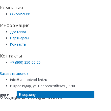
Компания
О компании
Информация
Доставка
Партнерам
Контакты
Контакты
+7 (800) 250-66-20
Заказать звонок
info@vodootvod-krd.ru
г. Краснодар, ул. Новороссийская , 220Е
В корзину
В корзину
В корзину
В корзину
612
492
258
300
₽
₽
₽
₽
© Copyrights 2018. All Rights Reserved.