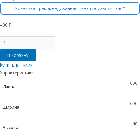
Розничная рекомендованная цена производителя*
400
₽
Количество
товара
Решетка
В корзину
газонная
Gidrolica
Купить в 1 клик
Eco
Характеристики:
Pro
600
РГ-60.60.4
Длина
-
пластиковая
черная
600
Ширина
40
Высота