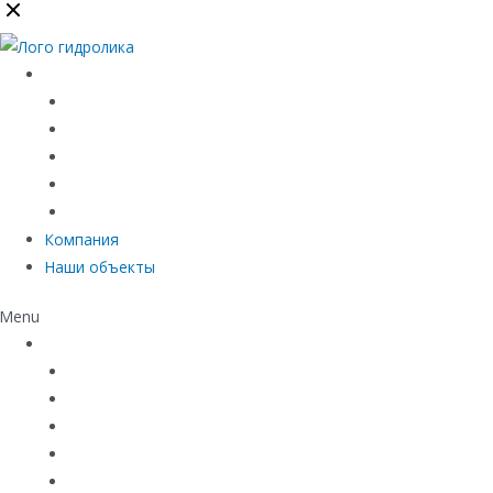
Каталог
Линейный водоотвод
Системы точечного водоотвода
Материалы защиты и укрепления грунта
Придверные системы
Емкостное оборудование
Компания
Наши объекты
Menu
Каталог
Линейный водоотвод
Системы точечного водоотвода
Материалы защиты и укрепления грунта
Придверные системы
Емкостное оборудование