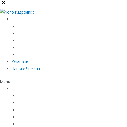
Каталог
Линейный водоотвод
Системы точечного водоотвода
Материалы защиты и укрепления грунта
Придверные системы
Емкостное оборудование
Компания
Наши объекты
Menu
Каталог
Линейный водоотвод
Системы точечного водоотвода
Материалы защиты и укрепления грунта
Придверные системы
Емкостное оборудование