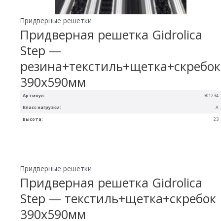
Придверные решетки
Придверная решетка Gidrolica
Step —
резина+текстиль+щетка+скребок
390х590мм
Артикул:
301234
Класс нагрузки:
A
Высота:
23
Придверные решетки
Придверная решетка Gidrolica
Step — текстиль+щетка+скребок
390х590мм