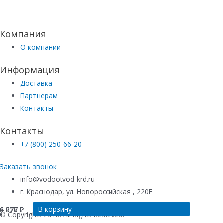
Компания
О компании
Информация
Доставка
Партнерам
Контакты
Контакты
+7 (800) 250-66-20
Заказать звонок
info@vodootvod-krd.ru
г. Краснодар, ул. Новороссийская , 220Е
В корзину
В корзину
В корзину
В корзину
6 017
6 576
4 676
6 222
₽
₽
₽
₽
© Copyrights 2018. All Rights Reserved.