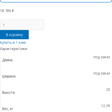
18 789
₽
Количество
товара
Придверная
В корзину
решетка
Gidrolica
Купить в 1 клик
Step
Характеристики:
-
под заказ
резина+текстиль,
Длина
м.кв.
под заказ
Ширина
20
Высота
12,39
Вес, кг