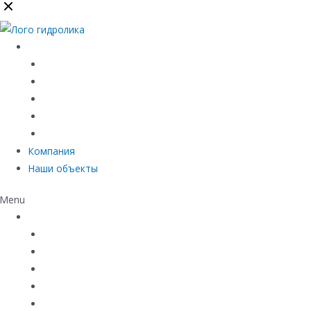
Каталог
Линейный водоотвод
Системы точечного водоотвода
Материалы защиты и укрепления грунта
Придверные системы
Емкостное оборудование
Компания
Наши объекты
Menu
Каталог
Линейный водоотвод
Системы точечного водоотвода
Материалы защиты и укрепления грунта
Придверные системы
Емкостное оборудование