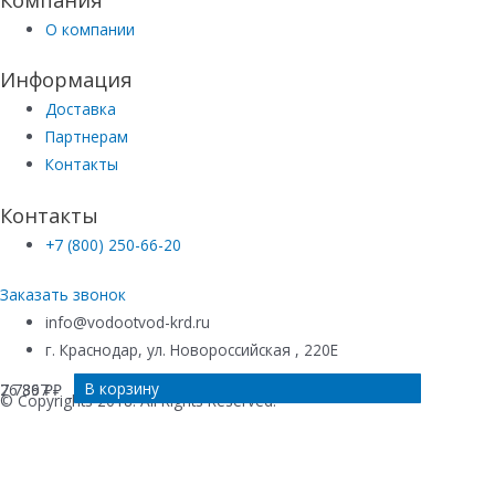
О компании
Информация
Доставка
Партнерам
Контакты
Контакты
+7 (800) 250-66-20
Заказать звонок
info@vodootvod-krd.ru
г. Краснодар, ул. Новороссийская , 220Е
В корзину
Подробнее
Подробнее
В корзину
26 367
7 789
₽
₽
© Copyrights 2018. All Rights Reserved.
Купить в 1 клик