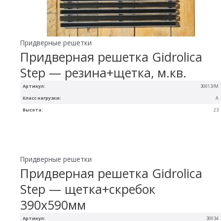
Придверные решетки
Придверная решетка Gidrolica
Step — резина+щетка, м.кв.
Артикул:
30013/М
Класс нагрузки:
A
Высота:
23
Придверные решетки
Придверная решетка Gidrolica
Step — щетка+скребок
390х590мм
Артикул:
30034