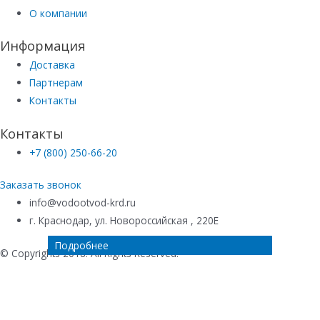
О компании
Информация
Доставка
Партнерам
Контакты
Контакты
+7 (800) 250-66-20
Заказать звонок
info@vodootvod-krd.ru
г. Краснодар, ул. Новороссийская , 220Е
Подробнее
Подробнее
Подробнее
Подробнее
© Copyrights 2018. All Rights Reserved.
Купить в 1 клик