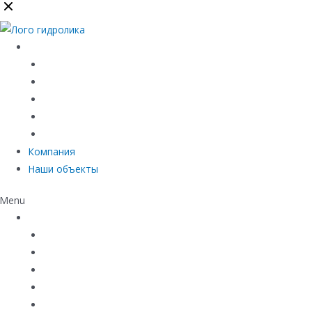
Каталог
Линейный водоотвод
Системы точечного водоотвода
Материалы защиты и укрепления грунта
Придверные системы
Емкостное оборудование
Компания
Наши объекты
Menu
Каталог
Линейный водоотвод
Системы точечного водоотвода
Материалы защиты и укрепления грунта
Придверные системы
Емкостное оборудование