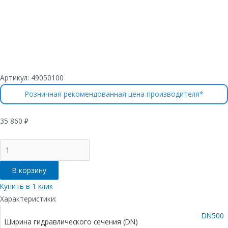
Артикул:
49050100
Розничная рекомендованная цена производителя*
35 860
₽
Количество
товара
Пескоулавливающий
В корзину
колодец
бетонный
Купить в 1 клик
(СО-500мм),
Характеристики:
односекционный,
DN500
с
Ширина гидравлического сечения (DN)
чугунной