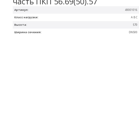
часть ПКП 56.69(50).57
Артикул:
49001016
Класс нагрузки:
A B C
Высота:
570
Ширина сечения:
DN500