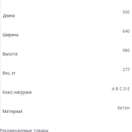
насадкой
ПКП
500
Длина
50.64
(50).98(93)-
BGZ-
640
S
Ширина
980
Высота
277
Вес, кг
A B C D E
Класс нагрузки
бетон
Материал
Рекомендуемые товары