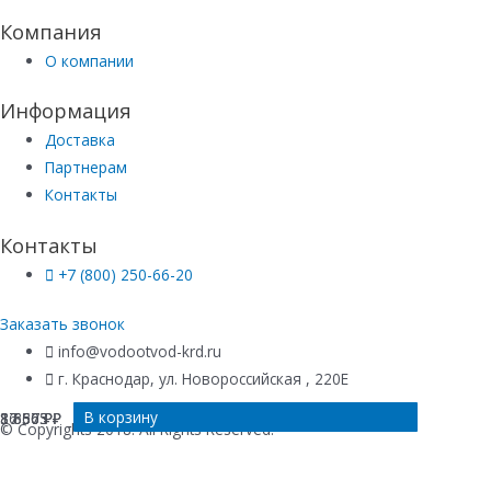
Компания
О компании
Информация
Доставка
Партнерам
Контакты
Контакты
+7 (800) 250-66-20
Заказать звонок
info@vodootvod-krd.ru
г. Краснодар, ул. Новороссийская , 220Е
В корзину
В корзину
В корзину
В корзину
37 663
8 650
8 856
16 375
₽
₽
₽
₽
© Copyrights 2018. All Rights Reserved.