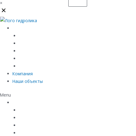
×
Каталог
Линейный водоотвод
Системы точечного водоотвода
Материалы защиты и укрепления грунта
Придверные системы
Емкостное оборудование
Компания
Наши объекты
Menu
Каталог
Линейный водоотвод
Системы точечного водоотвода
Материалы защиты и укрепления грунта
Придверные системы