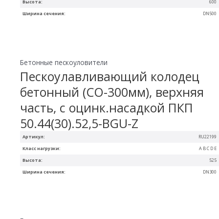
Высота:
600
Ширина сечения:
DN500
Бетонные пескоуловители
Пескоулавливающий колодец
бетонный (СО-300мм), верхняя
часть, с оцинк.насадкой ПКП
50.44(30).52,5-BGU-Z
Артикул:
RU22199
Класс нагрузки:
A B C D E
Высота:
525
Ширина сечения:
DN300