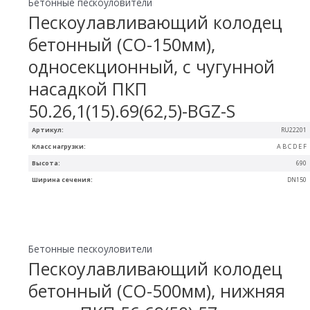
Бетонные пескоуловители
Пескоулавливающий колодец
бетонный (СО-150мм),
односекционный, с чугунной
насадкой ПКП
50.26,1(15).69(62,5)-BGZ-S
Артикул:
RU22201
Класс нагрузки:
A B C D E F
Высота:
690
Ширина сечения:
DN150
Бетонные пескоуловители
Пескоулавливающий колодец
бетонный (СО-500мм), нижняя