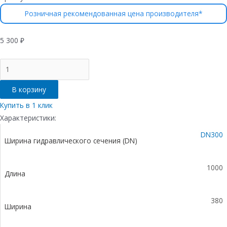
Розничная рекомендованная цена производителя*
5 300
₽
Количество
товара
Лоток
В корзину
водоотводный
Gidrolica
Купить в 1 клик
Standart
Характеристики:
ЛВ-30.38.48
DN300
-
Ширина гидравлического сечения (DN)
пластиковый
1000
Длина
380
Ширина