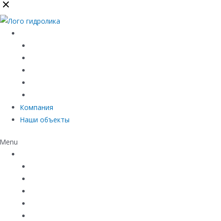
Каталог
Линейный водоотвод
Системы точечного водоотвода
Материалы защиты и укрепления грунта
Придверные системы
Емкостное оборудование
Компания
Наши объекты
Menu
Каталог
Линейный водоотвод
Системы точечного водоотвода
Материалы защиты и укрепления грунта
Придверные системы
Емкостное оборудование