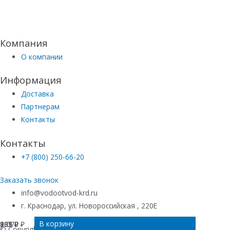
Компания
О компании
Информация
Доставка
Партнерам
Контакты
Контакты
+7 (800) 250-66-20
Заказать звонок
info@vodootvod-krd.ru
г. Краснодар, ул. Новороссийская , 220Е
В корзину
В корзину
В корзину
В корзину
909
881
205
1 070
₽
₽
₽
₽
© Copyrights 2018. All Rights Reserved.