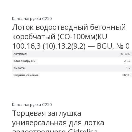
Класс нагрузки C250
Лоток водоотводный бетонный
коробчатый (СО-100мм)КU
100.16,3 (10).13,2(9,2) — BGU, № 0
Артикул:
RU13000
Класс нагрузки:
A B C
Высота:
132
Ширина сечения:
DN100
Класс нагрузки C250
Торцевая заглушка
универсальная для лотка
водоотводного Gidrolica