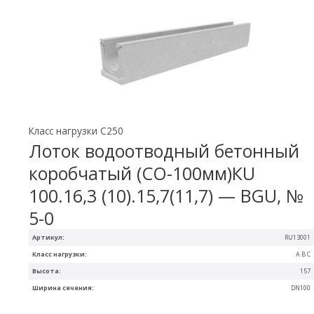
Класс нагрузки C250
Лоток водоотводный бетонный
коробчатый (СО-100мм)КU
100.16,3 (10).15,7(11,7) — BGU, №
5-0
Артикул:
RU13001
Класс нагрузки:
A B C
Высота:
157
Ширина сечения:
DN100