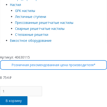
Настил
GFK настилы
Лестичные ступени
Прессованные решетчатые настилы
Сварные решетчатые настилы
Стелажные решетки
Емкостное оборудование
Артикул:
40630115
Розничная рекомендованная цена производителя*
8 754
₽
Количество
товара
Лоток
В корзину
водоотводный