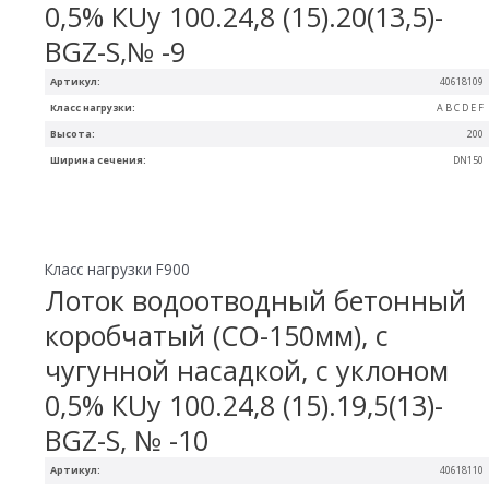
0,5% КUу 100.24,8 (15).20(13,5)-
BGZ-S,№ -9
Артикул:
40618109
Класс нагрузки:
A B C D E F
Высота:
200
Ширина сечения:
DN150
Класс нагрузки F900
Лоток водоотводный бетонный
коробчатый (СО-150мм), с
чугунной насадкой, с уклоном
0,5% КUу 100.24,8 (15).19,5(13)-
BGZ-S, № -10
Артикул:
40618110