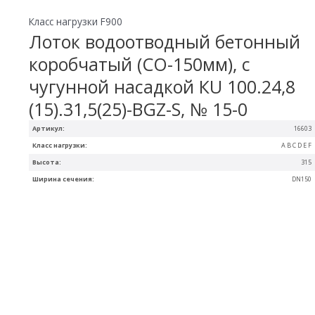
Класс нагрузки F900
Лоток водоотводный бетонный
коробчатый (СО-150мм), с
чугунной насадкой КU 100.24,8
(15).31,5(25)-BGZ-S, № 15-0
Артикул:
16603
Класс нагрузки:
A B C D E F
Высота:
315
Ширина сечения:
DN150