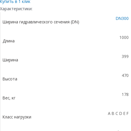
бетонный
Купить в 1 клик
коробчатый
Характеристики:
(СО300
DN300
мм),
Ширина гидравлического сечения (DN)
с
чугунной
насадкой,
1000
Длина
с
уклоном
0,5%
399
КUу
Ширина
100.39,9
(30).47(40)
470
-
Высота
BGZ-
S,
178
№
Вес, кг
15
A B C D E F
Класс нагрузки