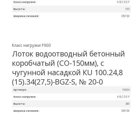
Класс нагрузки:
A B C D E F
Высота:
195
Ширина сечения:
DN150
Класс нагрузки F900
Лоток водоотводный бетонный
коробчатый (СО-150мм), с
чугунной насадкой КU 100.24,8
(15).34(27,5)-BGZ-S, № 20-0
Артикул:
16604
Класс нагрузки:
A B C D E F
Высота:
340
Ширина сечения:
DN150