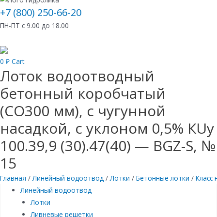
+7 (800) 250-66-20
ПН-ПТ с 9.00 до 18.00
0
₽
Cart
Лоток водоотводный
бетонный коробчатый
(СО300 мм), с чугунной
насадкой, с уклоном 0,5% КUу
100.39,9 (30).47(40) — BGZ-S, №
15
Главная
/
Линейный водоотвод
/
Лотки
/
Бетонные лотки
/
Класс 
Линейный водоотвод
Лотки
Ливневые решетки