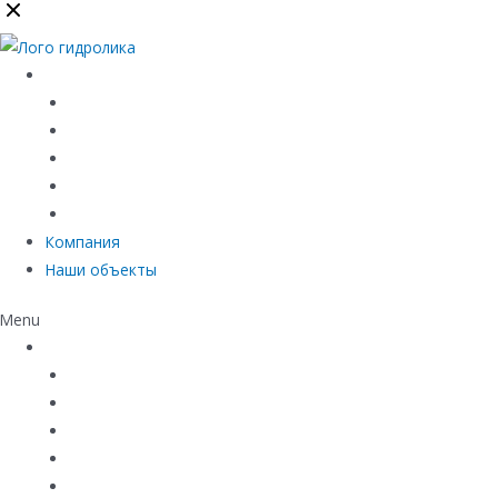
Каталог
Линейный водоотвод
Системы точечного водоотвода
Материалы защиты и укрепления грунта
Придверные системы
Емкостное оборудование
Компания
Наши объекты
Menu
Каталог
Линейный водоотвод
Системы точечного водоотвода
Материалы защиты и укрепления грунта
Придверные системы
Емкостное оборудование