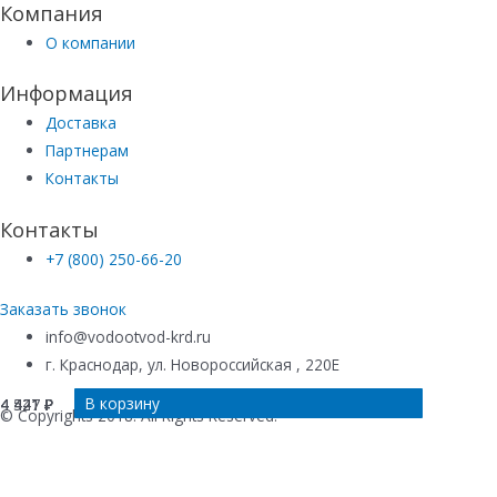
Компания
О компании
Информация
Доставка
Партнерам
Контакты
Контакты
+7 (800) 250-66-20
Заказать звонок
info@vodootvod-krd.ru
г. Краснодар, ул. Новороссийская , 220Е
В корзину
В корзину
В корзину
В корзину
4 547
4 421
4 421
4 421
₽
₽
₽
₽
© Copyrights 2018. All Rights Reserved.
Купить в 1 клик