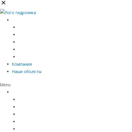
Каталог
Линейный водоотвод
Системы точечного водоотвода
Материалы защиты и укрепления грунта
Придверные системы
Емкостное оборудование
Компания
Наши объекты
Menu
Каталог
Линейный водоотвод
Системы точечного водоотвода
Материалы защиты и укрепления грунта
Придверные системы
Емкостное оборудование