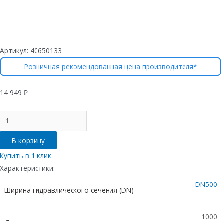
Артикул:
40650133
Розничная рекомендованная цена производителя*
14 949
₽
Количество
товара
Лоток
В корзину
водоотводный
бетонный
Купить в 1 клик
коробчатый
Характеристики:
(СО-500мм),
DN500
с
Ширина гидравлического сечения (DN)
чугунной
насадкой,
с
1000