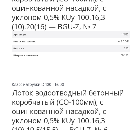
оцинкованной насадкой, с
уклоном 0,5% КUу 100.16,3
(10).20(16) — BGU-Z, № 7
Артикул:
14582
Класс нагрузки:
A B C D E
Высота:
200
Ширина сечения:
DN100
Класс нагрузки D400 - E600
Лоток водоотводный бетонный
коробчатый (СО-100мм), с
оцинкованной насадкой, с
уклоном 0,5% КUу 100.16,3
(10).19,5(15,5) — BGU-Z, № 6