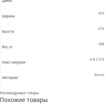
Длина
уклоном
0,5%
KUу
603
100.60,3
Ширина
(50).61,5(52,5)
-
615
BGZ-
Высота
S,
№33
308
Вес, кг
A B C D E
Класс нагрузки
бетон
Материал
Рекомендуемые товары
Похожие товары