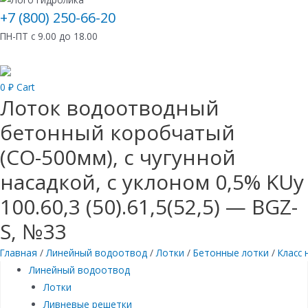
+7 (800) 250-66-20
ПН-ПТ с 9.00 до 18.00
0
₽
Cart
Лоток водоотводный
бетонный коробчатый
(СО-500мм), с чугунной
насадкой, с уклоном 0,5% KUу
100.60,3 (50).61,5(52,5) — BGZ-
S, №33
Главная
/
Линейный водоотвод
/
Лотки
/
Бетонные лотки
/
Класс 
Линейный водоотвод
Лотки
Ливневые решетки