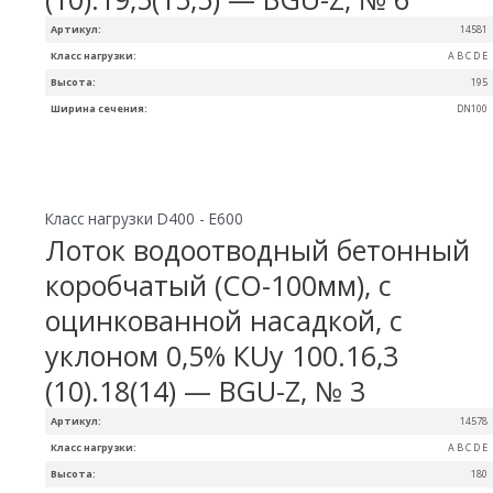
Артикул:
14581
Класс нагрузки:
A B C D E
Высота:
195
Ширина сечения:
DN100
Класс нагрузки D400 - E600
Лоток водоотводный бетонный
коробчатый (СО-100мм), с
оцинкованной насадкой, с
уклоном 0,5% КUу 100.16,3
(10).18(14) — BGU-Z, № 3
Артикул:
14578
Класс нагрузки:
A B C D E
Высота:
180