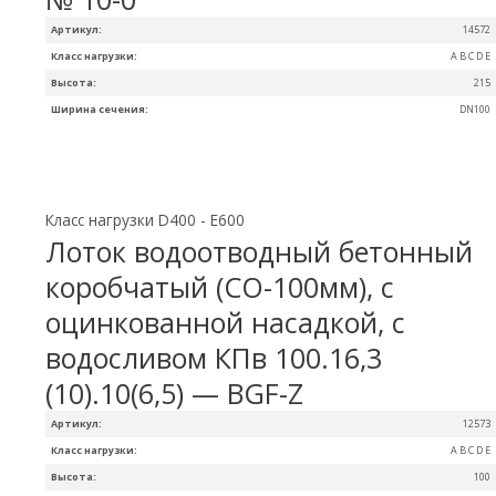
Артикул:
14572
Класс нагрузки:
A B C D E
Высота:
215
Ширина сечения:
DN100
Класс нагрузки D400 - E600
Лоток водоотводный бетонный
коробчатый (СО-100мм), с
оцинкованной насадкой, с
водосливом КПв 100.16,3
(10).10(6,5) — BGF-Z
Артикул:
12573
Класс нагрузки:
A B C D E
Высота:
100