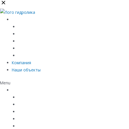
Каталог
Линейный водоотвод
Системы точечного водоотвода
Материалы защиты и укрепления грунта
Придверные системы
Емкостное оборудование
Компания
Наши объекты
Menu
Каталог
Линейный водоотвод
Системы точечного водоотвода
Материалы защиты и укрепления грунта
Придверные системы
Емкостное оборудование