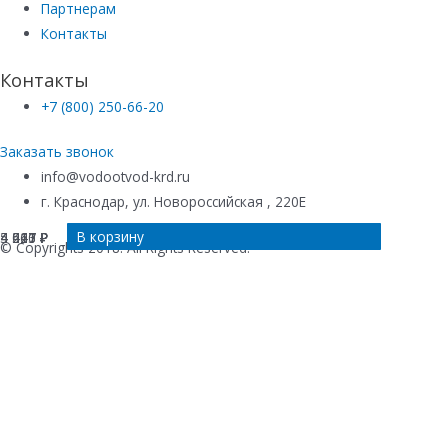
Партнерам
Контакты
Контакты
+7 (800) 250-66-20
Заказать звонок
info@vodootvod-krd.ru
г. Краснодар, ул. Новороссийская , 220Е
В корзину
В корзину
В корзину
В корзину
4 547
4 421
4 260
5 013
₽
₽
₽
₽
© Copyrights 2018. All Rights Reserved.
Купить в 1 клик
Ваше имя
*