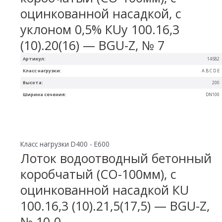
оцинкованной насадкой, с
уклоном 0,5% КUу 100.16,3
(10).20(16) — BGU-Z, № 7
Артикул:
14582
Класс нагрузки:
A B C D E
Высота:
200
Ширина сечения:
DN100
Класс нагрузки D400 - E600
Лоток водоотводный бетонный
коробчатый (СО-100мм), с
оцинкованной насадкой КU
100.16,3 (10).21,5(17,5) — BGU-Z,
№ 10-0