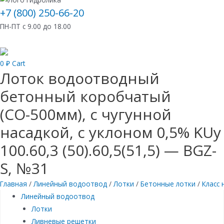
+7 (800) 250-66-20
ПН-ПТ с 9.00 до 18.00
0
₽
Cart
Лоток водоотводный
бетонный коробчатый
(СО-500мм), с чугунной
насадкой, с уклоном 0,5% KUу
100.60,3 (50).60,5(51,5) — BGZ-
S, №31
Главная
/
Линейный водоотвод
/
Лотки
/
Бетонные лотки
/
Класс 
Линейный водоотвод
Лотки
Ливневые решетки