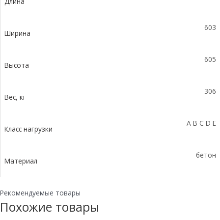
Длина
уклоном
0,5%
KUу
603
100.60,3
Ширина
(50).60,5(51,5)
-
605
BGZ-
Высота
S,
№31
306
Вес, кг
A B C D E
Класс нагрузки
бетон
Материал
Рекомендуемые товары
Похожие товары