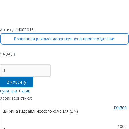
Артикул:
40650131
Розничная рекомендованная цена производителя*
14 949
₽
Количество
товара
Лоток
В корзину
водоотводный
бетонный
Купить в 1 клик
коробчатый
Характеристики:
(СО-500мм),
DN500
с
Ширина гидравлического сечения (DN)
чугунной
насадкой,
с
1000