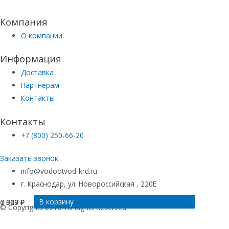
Компания
О компании
Информация
Доставка
Партнерам
Контакты
Контакты
+7 (800) 250-66-20
Заказать звонок
info@vodootvod-krd.ru
г. Краснодар, ул. Новороссийская , 220Е
В корзину
В корзину
В корзину
В корзину
7 307
7 307
6 949
7 030
₽
₽
₽
₽
© Copyrights 2018. All Rights Reserved.