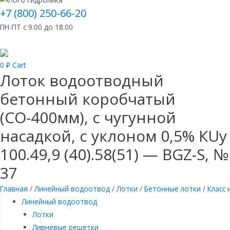
+7 (800) 250-66-20
ПН-ПТ с 9.00 до 18.00
0
₽
Cart
Лоток водоотводный
бетонный коробчатый
(СО-400мм), с чугунной
насадкой, с уклоном 0,5% КUу
100.49,9 (40).58(51) — BGZ-S, №
37
Главная
/
Линейный водоотвод
/
Лотки
/
Бетонные лотки
/
Класс 
Линейный водоотвод
Лотки
Ливневые решетки