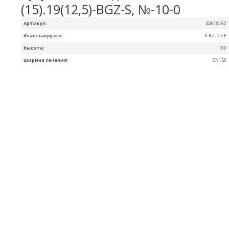
(15).19(12,5)-BGZ-S, №-10-0
Артикул:
40618162
Класс нагрузки:
A B C D E F
Высота:
190
Ширина сечения:
DN150