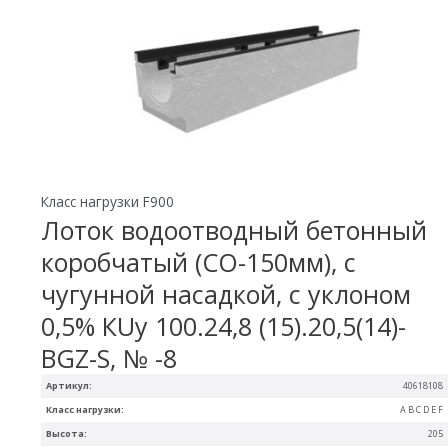
Класс нагрузки F900
Лоток водоотводный бетонный
коробчатый (СО-150мм), с
чугунной насадкой, с уклоном
0,5% КUу 100.24,8 (15).20,5(14)-
BGZ-S, № -8
Артикул:
40618108
Класс нагрузки:
A B C D E F
Высота:
205