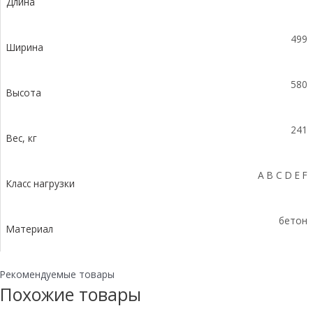
Длина
уклоном
0,5%
КUу
499
100.49,9
Ширина
(40).58(51)
-
580
BGZ-
Высота
S,
№
241
37
Вес, кг
A B C D E F
Класс нагрузки
бетон
Материал
Рекомендуемые товары
Похожие товары