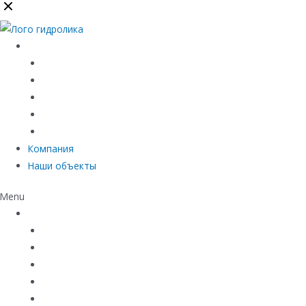
Каталог
Линейный водоотвод
Системы точечного водоотвода
Материалы защиты и укрепления грунта
Придверные системы
Емкостное оборудование
Компания
Наши объекты
Menu
Каталог
Линейный водоотвод
Системы точечного водоотвода
Материалы защиты и укрепления грунта
Придверные системы
Емкостное оборудование