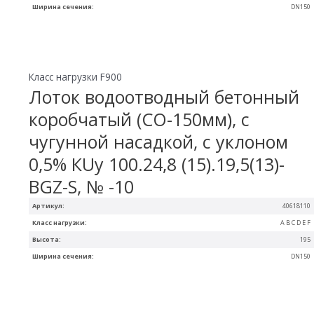
Ширина сечения:
DN150
Класс нагрузки F900
Лоток водоотводный бетонный
коробчатый (СО-150мм), с
чугунной насадкой, с уклоном
0,5% КUу 100.24,8 (15).19,5(13)-
BGZ-S, № -10
Артикул:
40618110
Класс нагрузки:
A B C D E F
Высота:
195
Ширина сечения:
DN150