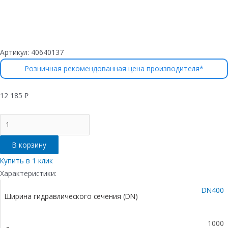
Артикул:
40640137
Розничная рекомендованная цена производителя*
12 185
₽
Количество
товара
Лоток
В корзину
водоотводный
бетонный
Купить в 1 клик
коробчатый
Характеристики:
(СО-400мм),
DN400
с
Ширина гидравлического сечения (DN)
чугунной
насадкой,
с
1000