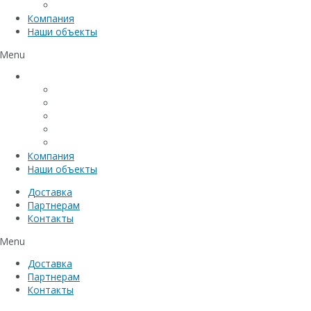
Емкостное оборудование
Компания
Наши объекты
Menu
Каталог
Линейный водоотвод
Системы точечного водоотвода
Материалы защиты и укрепления грунта
Придверные системы
Емкостное оборудование
Компания
Наши объекты
Доставка
Партнерам
Контакты
Menu
Доставка
Партнерам
Контакты