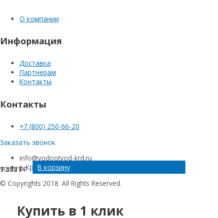
О компании
Информация
Доставка
Партнерам
Контакты
Контакты
+7 (800) 250-66-20
Заказать звонок
info@vodootvod-krd.ru
В корзину
В корзину
В корзину
В корзину
г. Краснодар, ул. Новороссийская , 220Е
7 307
10 151
9 570
7 252
₽
₽
₽
₽
© Copyrights 2018. All Rights Reserved.
Купить в 1 клик