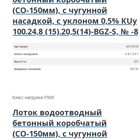
(СО-150мм), с чугунной
насадкой, с уклоном 0,5% КUу
100.24,8 (15).20,5(14)-BGZ-S, № -8
Артикул:
40618108
Класс нагрузки:
A B C D E F
Высота:
205
Ширина сечения:
DN150
Класс нагрузки F900
Лоток водоотводный
бетонный коробчатый
(СО-150мм), с чугунной