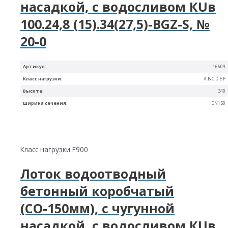
насадкой, с водосливом КUв
100.24,8 (15).34(27,5)-BGZ-S, №
20-0
Артикул:
16609
Класс нагрузки:
A B C D E F
Высота:
340
Ширина сечения:
DN150
Класс нагрузки F900
Лоток водоотводный
бетонный коробчатый
(СО-150мм), с чугунной
насадкой, с водосливом КUв