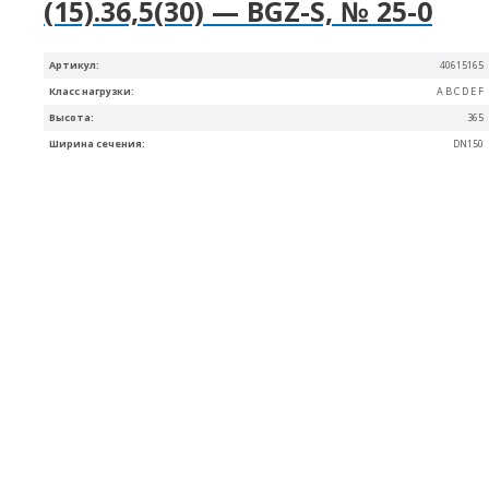
(15).36,5(30) — BGZ-S, № 25-0
Артикул:
40615165
Класс нагрузки:
A B C D E F
Высота:
365
Ширина сечения:
DN150