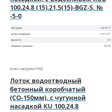
100.24,8 (15).21,5(15)-BGZ-S, №
-5-0
Артикул:
40618171
Класс нагрузки:
A B C D E F
Высота:
215
Ширина сечения:
DN150
Класс нагрузки F900
Лоток водоотводный
бетонный коробчатый
(СО-150мм), с чугунной
насадкой КU 100.24,8