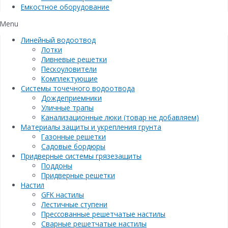
Емкостное оборудование
Menu
Линейный водоотвод
Лотки
Ливневые решетки
Пескоуловители
Комплектующие
Системы точечного водоотвода
Дождеприемники
Уличные трапы
Канализационные люки (товар не добавляем)
Материалы защиты и укрепления грунта
Газонные решетки
Садовые бордюры
Придверные системы грязезащиты
Поддоны
Придверные решетки
Настил
GFK настилы
Лестичные ступени
Прессованные решетчатые настилы
Сварные решетчатые настилы