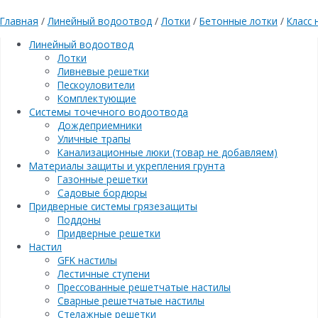
Главная
/
Линейный водоотвод
/
Лотки
/
Бетонные лотки
/
Класс 
Линейный водоотвод
Лотки
Ливневые решетки
Пескоуловители
Комплектующие
Системы точечного водоотвода
Дождеприемники
Уличные трапы
Канализационные люки (товар не добавляем)
Материалы защиты и укрепления грунта
Газонные решетки
Садовые бордюры
Придверные системы грязезащиты
Поддоны
Придверные решетки
Настил
GFK настилы
Лестичные ступени
Прессованные решетчатые настилы
Сварные решетчатые настилы
Стелажные решетки