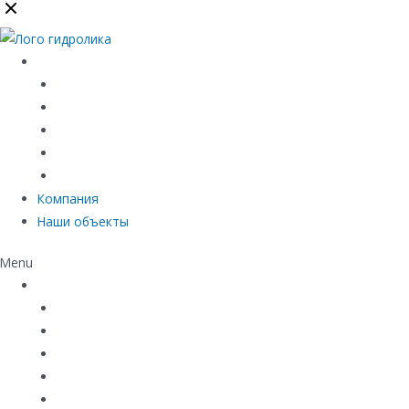
Каталог
Линейный водоотвод
Системы точечного водоотвода
Материалы защиты и укрепления грунта
Придверные системы
Емкостное оборудование
Компания
Наши объекты
Menu
Каталог
Линейный водоотвод
Системы точечного водоотвода
Материалы защиты и укрепления грунта
Придверные системы
Емкостное оборудование