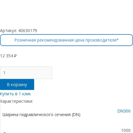
Артикул:
40630179
Розничная рекомендованная цена производителя*
12 354
₽
Количество
товара
Лоток
В корзину
водоотводный
бетонный
Купить в 1 клик
коробчатый
Характеристики:
(СО-300мм),
DN300
с
Ширина гидравлического сечения (DN)
чугунной
насадкой,
с
1000