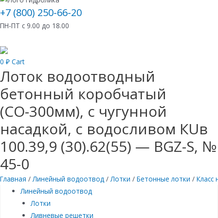
+7 (800) 250-66-20
ПН-ПТ с 9.00 до 18.00
0
₽
Cart
Лоток водоотводный
бетонный коробчатый
(СО-300мм), с чугунной
насадкой, с водосливом КUв
100.39,9 (30).62(55) — BGZ-S, №
45-0
Главная
/
Линейный водоотвод
/
Лотки
/
Бетонные лотки
/
Класс 
Линейный водоотвод
Лотки
Ливневые решетки