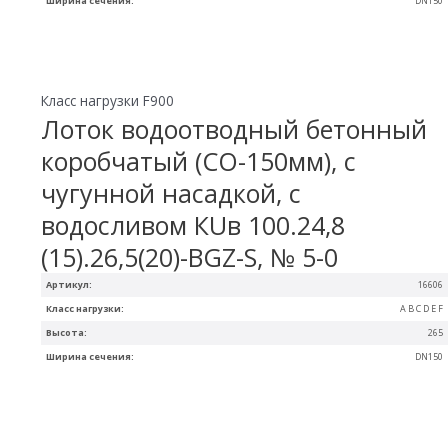
Ширина сечения:
DN150
Класс нагрузки F900
Лоток водоотводный бетонный
коробчатый (СО-150мм), с
чугунной насадкой, с
водосливом КUв 100.24,8
(15).26,5(20)-BGZ-S, № 5-0
Артикул:
16606
Класс нагрузки:
A B C D E F
Высота:
265
Ширина сечения:
DN150