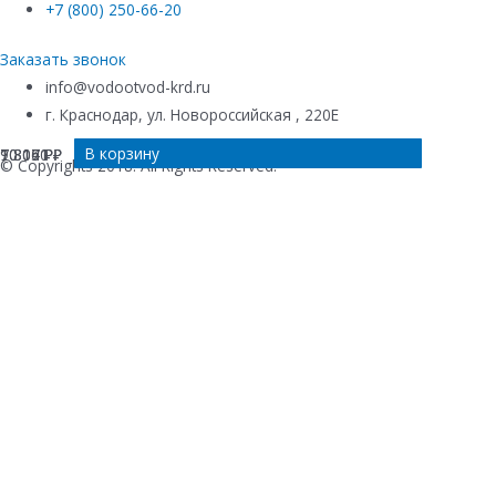
+7 (800) 250-66-20
Заказать звонок
info@vodootvod-krd.ru
г. Краснодар, ул. Новороссийская , 220Е
В корзину
В корзину
В корзину
В корзину
7 307
10 151
10 040
9 816
₽
₽
₽
₽
© Copyrights 2018. All Rights Reserved.
Купить в 1 клик
Ваше имя
*
Телефон
*
Комментарий к заказу