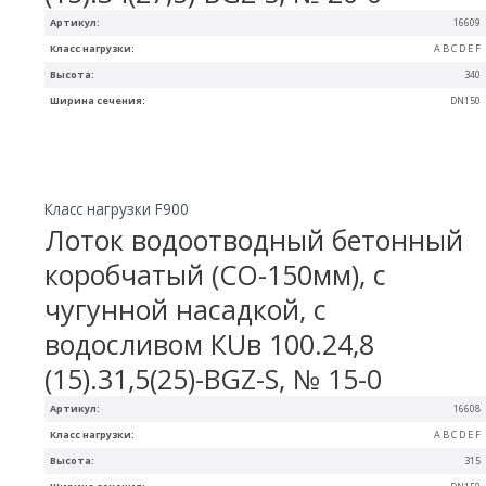
Артикул:
16609
Класс нагрузки:
A B C D E F
Высота:
340
Ширина сечения:
DN150
Класс нагрузки F900
Лоток водоотводный бетонный
коробчатый (СО-150мм), с
чугунной насадкой, с
водосливом КUв 100.24,8
(15).31,5(25)-BGZ-S, № 15-0
Артикул:
16608
Класс нагрузки:
A B C D E F
Высота:
315