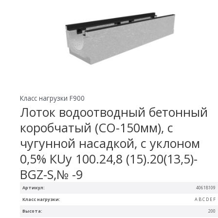
Класс нагрузки F900
Лоток водоотводный бетонный
коробчатый (СО-150мм), с
чугунной насадкой, с уклоном
0,5% КUу 100.24,8 (15).20(13,5)-
BGZ-S,№ -9
Артикул:
40618109
Класс нагрузки:
A B C D E F
Высота:
200