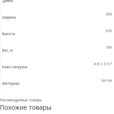
Длина
водосливом
КUв
100.39,9
399
(30).62(55)
Ширина
-
BGZ-
620
S,
Высота
№
45-
189
0
Вес, кг
A B C D E F
Класс нагрузки
бетон
Материал
Рекомендуемые товары
Похожие товары