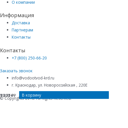
О компании
Информация
Доставка
Партнерам
Контакты
Контакты
+7 (800) 250-66-20
Заказать звонок
info@vodootvod-krd.ru
г. Краснодар, ул. Новороссийская , 220Е
В корзину
В корзину
В корзину
В корзину
10 374
9 570
7 252
7 071
₽
₽
₽
₽
© Copyrights 2018. All Rights Reserved.
Купить в 1 клик