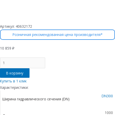
Артикул:
40632172
Розничная рекомендованная цена производителя*
10 859
₽
Количество
товара
Лоток
В корзину
водоотводный
бетонный
Купить в 1 клик
коробчатый
Характеристики:
(СО-300мм),
DN300
с
Ширина гидравлического сечения (DN)
чугунной
насадкой,
с
1000