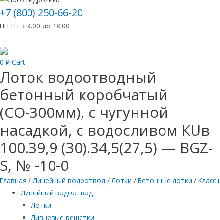
+7 (800) 250-66-20
ПН-ПТ с 9.00 до 18.00
0
₽
Cart
Лоток водоотводный
бетонный коробчатый
(СО-300мм), с чугунной
насадкой, с водосливом КUв
100.39,9 (30).34,5(27,5) — BGZ-
S, № -10-0
Главная
/
Линейный водоотвод
/
Лотки
/
Бетонные лотки
/
Класс 
Линейный водоотвод
Лотки
Ливневые решетки