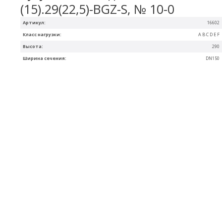
(15).29(22,5)-BGZ-S, № 10-0
Артикул:
16602
Класс нагрузки:
A B C D E F
Высота:
290
Ширина сечения:
DN150