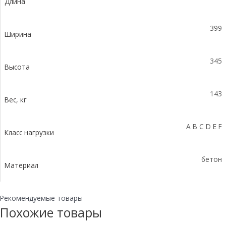
Длина
водосливом
КUв
100.39,9
399
(30).34,5(27,5)
Ширина
-
BGZ-
345
S,
Высота
№
-10-
143
0
Вес, кг
A B C D E F
Класс нагрузки
бетон
Материал
Рекомендуемые товары
Похожие товары