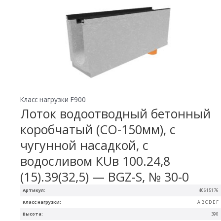
Класс нагрузки F900
Лоток водоотводный бетонный
коробчатый (СО-150мм), с
чугунной насадкой, с
водосливом КUв 100.24,8
(15).39(32,5) — BGZ-S, № 30-0
Артикул:
40615176
Класс нагрузки:
A B C D E F
Высота:
390