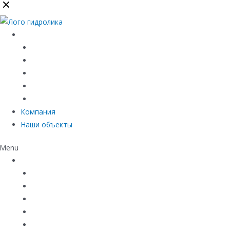
Каталог
Линейный водоотвод
Системы точечного водоотвода
Материалы защиты и укрепления грунта
Придверные системы
Емкостное оборудование
Компания
Наши объекты
Menu
Каталог
Линейный водоотвод
Системы точечного водоотвода
Материалы защиты и укрепления грунта
Придверные системы
Емкостное оборудование