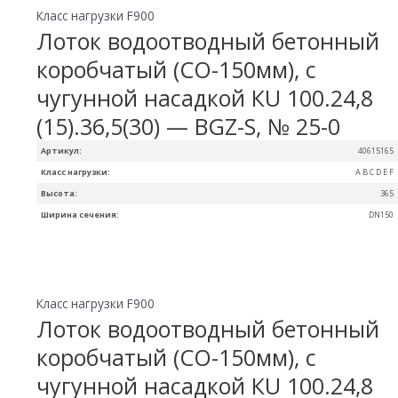
Класс нагрузки F900
Лоток водоотводный бетонный
коробчатый (СО-150мм), с
чугунной насадкой КU 100.24,8
(15).36,5(30) — BGZ-S, № 25-0
Артикул:
40615165
Класс нагрузки:
A B C D E F
Высота:
365
Ширина сечения:
DN150
Класс нагрузки F900
Лоток водоотводный бетонный
коробчатый (СО-150мм), с
чугунной насадкой КU 100.24,8