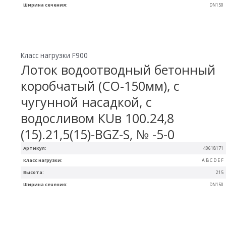
Ширина сечения:
DN150
Класс нагрузки F900
Лоток водоотводный бетонный
коробчатый (СО-150мм), с
чугунной насадкой, с
водосливом КUв 100.24,8
(15).21,5(15)-BGZ-S, № -5-0
Артикул:
40618171
Класс нагрузки:
A B C D E F
Высота:
215
Ширина сечения:
DN150