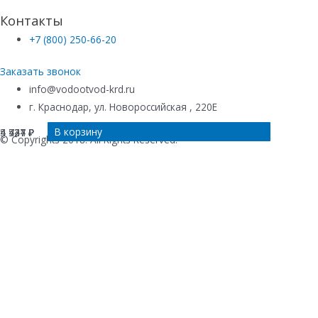
Контакты
+7 (800) 250-66-20
Заказать звонок
info@vodootvod-krd.ru
г. Краснодар, ул. Новороссийская , 220Е
В корзину
В корзину
В корзину
В корзину
4 547
4 421
4 421
5 734
₽
₽
₽
₽
© Copyrights 2018. All Rights Reserved.
Купить в 1 клик
Ваше имя
*
Телефон
*