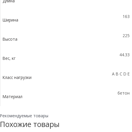
Длина
уклоном
0,5%
КUу
163
100.16,3
Ширина
(10).22,5(18,5)-
BGU-
225
Z,
Высота
№12
44.33
Вес, кг
A B C D E
Класс нагрузки
бетон
Материал
Рекомендуемые товары
Похожие товары