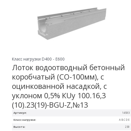
Класс нагрузки D400 - E600
Лоток водоотводный бетонный
коробчатый (СО-100мм), с
оцинкованной насадкой, с
уклоном 0,5% КUу 100.16,3
(10).23(19)-BGU-Z,№13
Артикул:
14593
Класс нагрузки:
A B C D E
Высота:
230