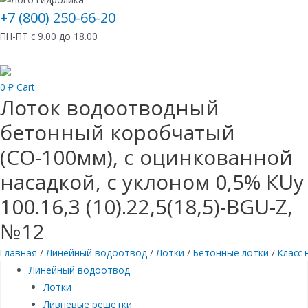
+7 (800) 250-66-20
ПН-ПТ с 9.00 до 18.00
0
₽
Cart
Лоток водоотводный
бетонный коробчатый
(СО-100мм), с оцинкованной
насадкой, с уклоном 0,5% КUу
100.16,3 (10).22,5(18,5)-BGU-Z,
№12
Главная
/
Линейный водоотвод
/
Лотки
/
Бетонные лотки
/
Класс 
Линейный водоотвод
Лотки
Ливневые решетки