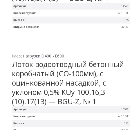
Артикул:
14579
Класс нагрузки:
A B C D E
Высота:
185
Ширина сечения:
DN100
Класс нагрузки D400 - E600
Лоток водоотводный бетонный
коробчатый (СО-100мм), с
оцинкованной насадкой, с
уклоном 0,5% КUу 100.16,3
(10).17(13) — BGU-Z, № 1
Артикул:
14576
Класс нагрузки:
A B C D E
Высота:
170