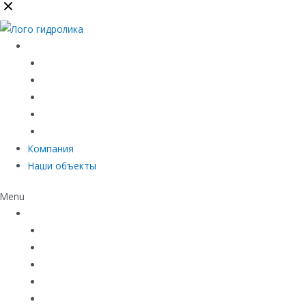
Каталог
Линейный водоотвод
Системы точечного водоотвода
Материалы защиты и укрепления грунта
Придверные системы
Емкостное оборудование
Компания
Наши объекты
Menu
Каталог
Линейный водоотвод
Системы точечного водоотвода
Материалы защиты и укрепления грунта
Придверные системы
Емкостное оборудование