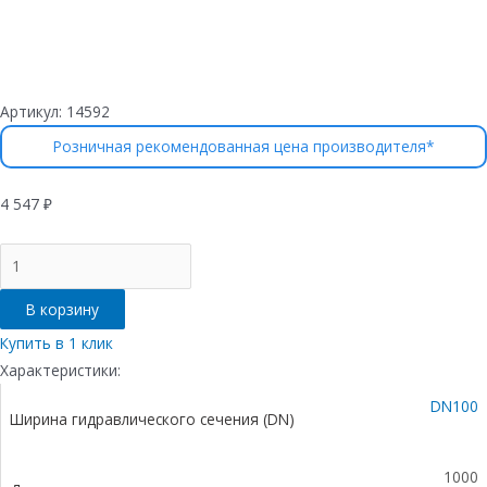
Артикул:
14592
Розничная рекомендованная цена производителя*
4 547
₽
Количество
товара
Лоток
В корзину
водоотводный
бетонный
Купить в 1 клик
коробчатый
Характеристики:
(СО-100мм),
DN100
с
Ширина гидравлического сечения (DN)
оцинкованной
насадкой,
с
1000