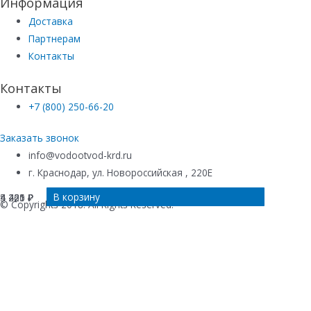
Информация
Доставка
Партнерам
Контакты
Контакты
+7 (800) 250-66-20
Заказать звонок
info@vodootvod-krd.ru
г. Краснодар, ул. Новороссийская , 220Е
В корзину
В корзину
В корзину
В корзину
4 421
4 421
5 225
4 260
₽
₽
₽
₽
© Copyrights 2018. All Rights Reserved.
Купить в 1 клик