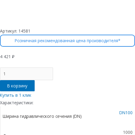
Артикул:
14581
Розничная рекомендованная цена производителя*
4 421
₽
Количество
товара
Лоток
В корзину
водоотводный
бетонный
Купить в 1 клик
коробчатый
Характеристики:
(СО-100мм),
DN100
с
Ширина гидравлического сечения (DN)
оцинкованной
насадкой,
с
1000