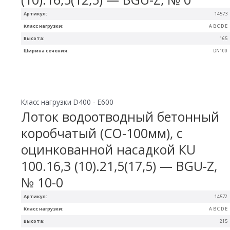
Артикул:
14573
Класс нагрузки:
A B C D E
Высота:
165
Ширина сечения:
DN100
Класс нагрузки D400 - E600
Лоток водоотводный бетонный
коробчатый (СО-100мм), с
оцинкованной насадкой КU
100.16,3 (10).21,5(17,5) — BGU-Z,
№ 10-0
Артикул:
14572
Класс нагрузки:
A B C D E
Высота:
215