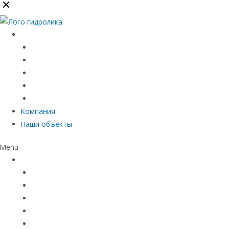
Каталог
Линейный водоотвод
Системы точечного водоотвода
Материалы защиты и укрепления грунта
Придверные системы
Емкостное оборудование
Компания
Наши объекты
Menu
Каталог
Линейный водоотвод
Системы точечного водоотвода
Материалы защиты и укрепления грунта
Придверные системы
Емкостное оборудование