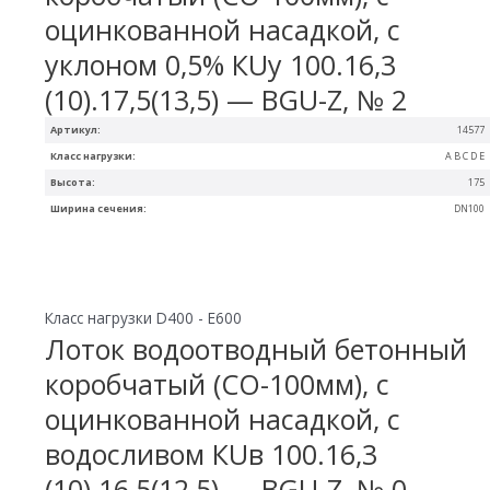
оцинкованной насадкой, с
уклоном 0,5% КUу 100.16,3
(10).17,5(13,5) — BGU-Z, № 2
Артикул:
14577
Класс нагрузки:
A B C D E
Высота:
175
Ширина сечения:
DN100
Класс нагрузки D400 - E600
Лоток водоотводный бетонный
коробчатый (СО-100мм), с
оцинкованной насадкой, с
водосливом КUв 100.16,3
(10).16,5(12,5) — BGU-Z, № 0