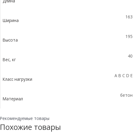
Длина
уклоном
0,5%
КUу
163
100.16,3
Ширина
(10).19,5(15,5)
-
195
BGU-
Высота
Z,
№
40
6
Вес, кг
A B C D E
Класс нагрузки
бетон
Материал
Рекомендуемые товары
Похожие товары