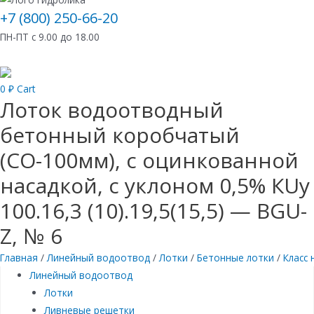
+7 (800) 250-66-20
ПН-ПТ с 9.00 до 18.00
0
₽
Cart
Лоток водоотводный
бетонный коробчатый
(СО-100мм), с оцинкованной
насадкой, с уклоном 0,5% КUу
100.16,3 (10).19,5(15,5) — BGU-
Z, № 6
Главная
/
Линейный водоотвод
/
Лотки
/
Бетонные лотки
/
Класс 
Линейный водоотвод
Лотки
Ливневые решетки