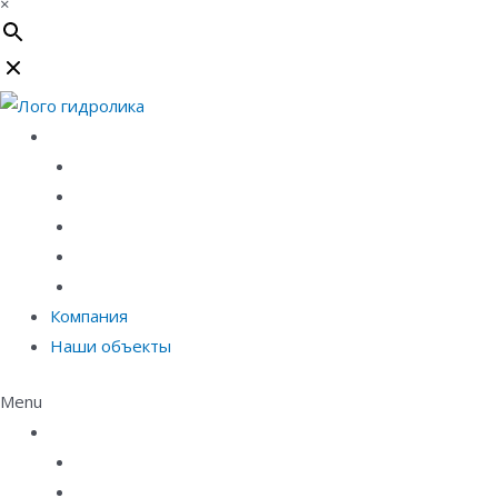
×
Каталог
Линейный водоотвод
Системы точечного водоотвода
Материалы защиты и укрепления грунта
Придверные системы
Емкостное оборудование
Компания
Наши объекты
Menu
Каталог
Линейный водоотвод
Системы точечного водоотвода