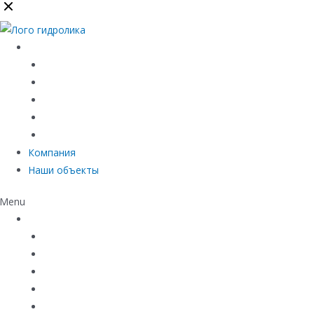
Каталог
Линейный водоотвод
Системы точечного водоотвода
Материалы защиты и укрепления грунта
Придверные системы
Емкостное оборудование
Компания
Наши объекты
Menu
Каталог
Линейный водоотвод
Системы точечного водоотвода
Материалы защиты и укрепления грунта
Придверные системы
Емкостное оборудование