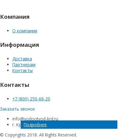
Компания
О компании
Информация
Доставка
Партнерам
Контакты
Контакты
+7 (800) 250-66-20
Заказать звонок
info@vodootvod-krd.ru
Подробнее
Подробнее
Подробнее
Подробнее
г. Краснодар, ул. Новороссийская , 220Е
© Copyrights 2018. All Rights Reserved.