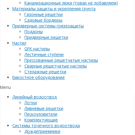
Канализационные люки (товар не добавляем)
Материалы защиты и укрепления грунта
Газонные решетки
Садовые бордюры
Придверные системы грязезащиты
Поддоны
Придверные решетки
Настил
GFK настилы
Лестичные ступени
Прессованные решетчатые настилы
Сварные решетчатые настилы
Стелажные решетки
Емкостное оборудование
Menu
Линейный водоотвод
Лотки
Ливневые решетки
Пескоуловители
Комплектующие
Системы точечного водоотвода
Дождеприемники