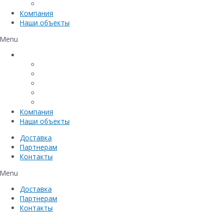
Емкостное оборудование
Компания
Наши объекты
Menu
Каталог
Линейный водоотвод
Системы точечного водоотвода
Материалы защиты и укрепления грунта
Придверные системы
Емкостное оборудование
Компания
Наши объекты
Доставка
Партнерам
Контакты
Menu
Доставка
Партнерам
Контакты