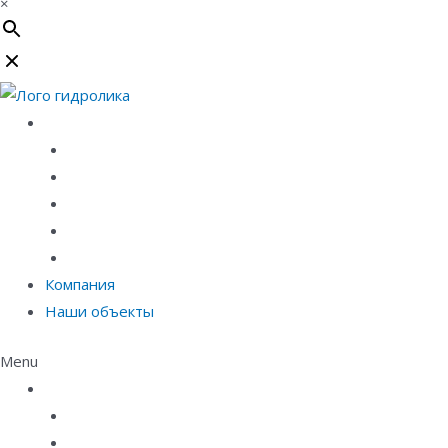
×
Каталог
Линейный водоотвод
Системы точечного водоотвода
Материалы защиты и укрепления грунта
Придверные системы
Емкостное оборудование
Компания
Наши объекты
Menu
Каталог
Линейный водоотвод
Системы точечного водоотвода