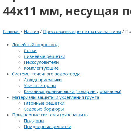
44х11 мм, несущая п
Главная
/
Настил
/
Прессованные решетчатые настилы
/ Пр
Линейный водоотвод
Лотки
Ливневые решетки
Пескоуловители
Комплектующие
Системы точечного водоотвода
Дождеприемники
Уличные трапы
Канализационные люки (товар не добавляем)
Материалы защиты и укрепления грунта
Газонные решетки
Садовые бордюры
Придверные системы грязезащиты
Поддоны
Придверные решетки