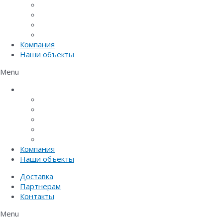
Системы точечного водоотвода
Материалы защиты и укрепления грунта
Придверные системы
Емкостное оборудование
Компания
Наши объекты
Menu
Каталог
Линейный водоотвод
Системы точечного водоотвода
Материалы защиты и укрепления грунта
Придверные системы
Емкостное оборудование
Компания
Наши объекты
Доставка
Партнерам
Контакты
Menu