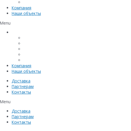
Емкостное оборудование
Компания
Наши объекты
Menu
Каталог
Линейный водоотвод
Системы точечного водоотвода
Материалы защиты и укрепления грунта
Придверные системы
Емкостное оборудование
Компания
Наши объекты
Доставка
Партнерам
Контакты
Menu
Доставка
Партнерам
Контакты