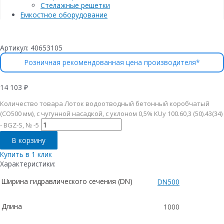
Стелажные решетки
Емкостное оборудование
Артикул:
40653105
Розничная рекомендованная цена производителя*
14 103
₽
Количество товара Лоток водоотводный бетонный коробчатый
(СО500 мм), с чугунной насадкой, с уклоном 0,5% КUу 100.60,3 (50).43(34)
- BGZ-S, № -5
В корзину
Купить в 1 клик
Характеристики:
Ширина гидравлического сечения (DN)
DN500
Длина
1000