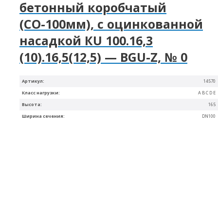
бетонный коробчатый
(СО-100мм), с оцинкованной
насадкой КU 100.16,3
(10).16,5(12,5) — BGU-Z, № 0
Артикул:
14570
Класс нагрузки:
A B C D E
Высота:
165
Ширина сечения:
DN100