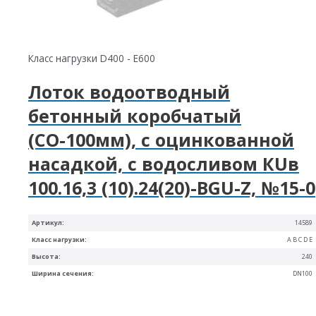
Класс нагрузки D400 - E600
Лоток водоотводный
бетонный коробчатый
(СО-100мм), с оцинкованной
насадкой, с водосливом КUв
100.16,3 (10).24(20)-BGU-Z, №15-0
Артикул:
14589
Класс нагрузки:
A B C D E
Высота:
240
Ширина сечения:
DN100