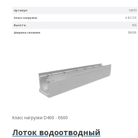
Артикул:
14573
Класс нагрузки:
A B C D E
Высота:
165
Ширина сечения:
DN100
Класс нагрузки D400 - E600
Лоток водоотводный