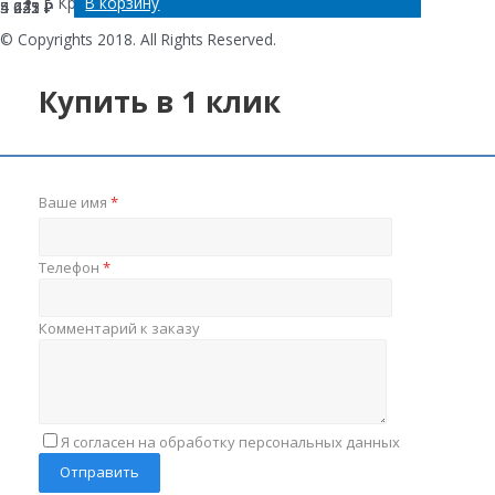
В корзину
В корзину
В корзину
В корзину
г. Краснодар, ул. Новороссийская , 220Е
4 421
5 633
5 225
4 042
₽
₽
₽
₽
© Copyrights 2018. All Rights Reserved.
Купить в 1 клик
Ваше имя
*
Телефон
*
Комментарий к заказу
Я согласен на обработку персональных данных