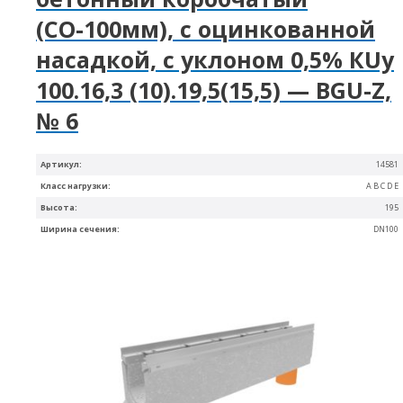
(СО-100мм), с оцинкованной
насадкой, с уклоном 0,5% КUу
100.16,3 (10).19,5(15,5) — BGU-Z,
№ 6
Артикул:
14581
Класс нагрузки:
A B C D E
Высота:
195
Ширина сечения:
DN100