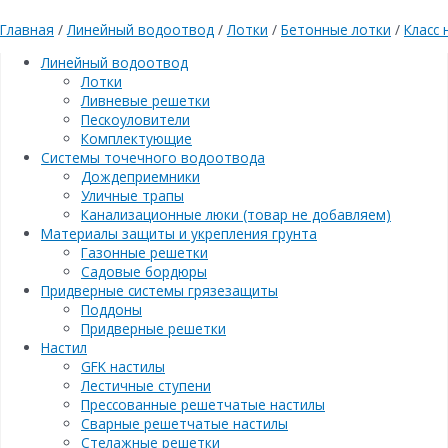
Главная
/
Линейный водоотвод
/
Лотки
/
Бетонные лотки
/
Класс 
Линейный водоотвод
Лотки
Ливневые решетки
Пескоуловители
Комплектующие
Системы точечного водоотвода
Дождеприемники
Уличные трапы
Канализационные люки (товар не добавляем)
Материалы защиты и укрепления грунта
Газонные решетки
Садовые бордюры
Придверные системы грязезащиты
Поддоны
Придверные решетки
Настил
GFK настилы
Лестичные ступени
Прессованные решетчатые настилы
Сварные решетчатые настилы
Стелажные решетки