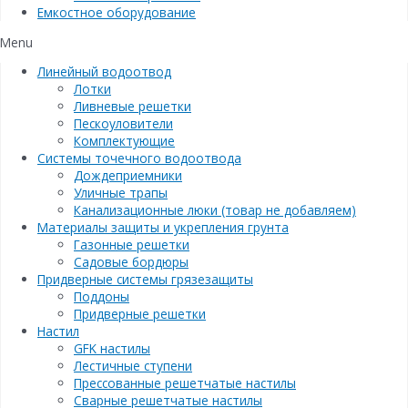
Емкостное оборудование
Menu
Линейный водоотвод
Лотки
Ливневые решетки
Пескоуловители
Комплектующие
Системы точечного водоотвода
Дождеприемники
Уличные трапы
Канализационные люки (товар не добавляем)
Материалы защиты и укрепления грунта
Газонные решетки
Садовые бордюры
Придверные системы грязезащиты
Поддоны
Придверные решетки
Настил
GFK настилы
Лестичные ступени
Прессованные решетчатые настилы
Сварные решетчатые настилы