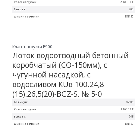
Класс нагрузки:
A B C D E F
Высота:
200
Ширина сечения:
DN150
Класс нагрузки F900
Лоток водоотводный бетонный
коробчатый (СО-150мм), с
чугунной насадкой, с
водосливом КUв 100.24,8
(15).26,5(20)-BGZ-S, № 5-0
Артикул:
16606
Класс нагрузки:
A B C D E F
Высота:
265
Ширина сечения:
DN150