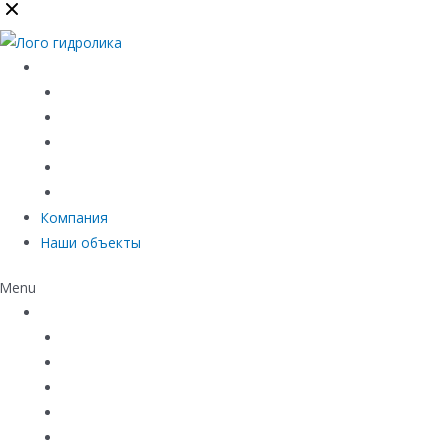
Каталог
Линейный водоотвод
Системы точечного водоотвода
Материалы защиты и укрепления грунта
Придверные системы
Емкостное оборудование
Компания
Наши объекты
Menu
Каталог
Линейный водоотвод
Системы точечного водоотвода
Материалы защиты и укрепления грунта
Придверные системы
Емкостное оборудование