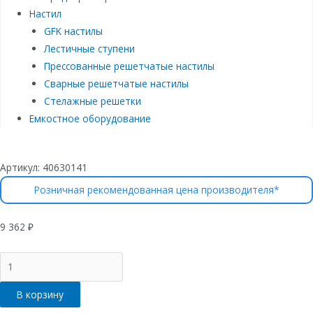
Настил
GFK настилы
Лестичные ступени
Прессованные решетчатые настилы
Сварные решетчатые настилы
Стелажные решетки
Емкостное оборудование
Артикул:
40630141
Розничная рекомендованная цена производителя*
9 362
₽
Количество
товара
Лоток
В корзину
водоотводный