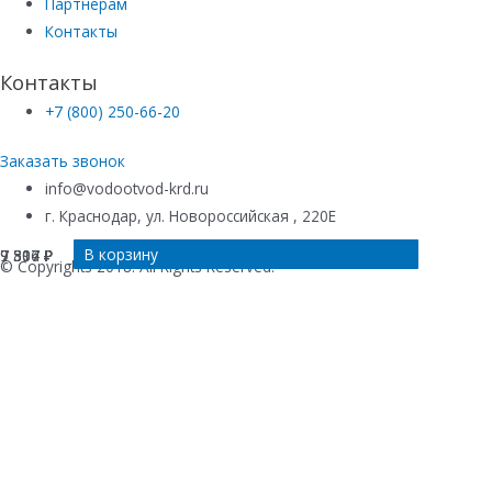
Партнерам
Контакты
Контакты
+7 (800) 250-66-20
Заказать звонок
info@vodootvod-krd.ru
г. Краснодар, ул. Новороссийская , 220Е
В корзину
В корзину
В корзину
В корзину
7 307
7 307
9 816
9 594
₽
₽
₽
₽
© Copyrights 2018. All Rights Reserved.
Купить в 1 клик
Ваше имя
*