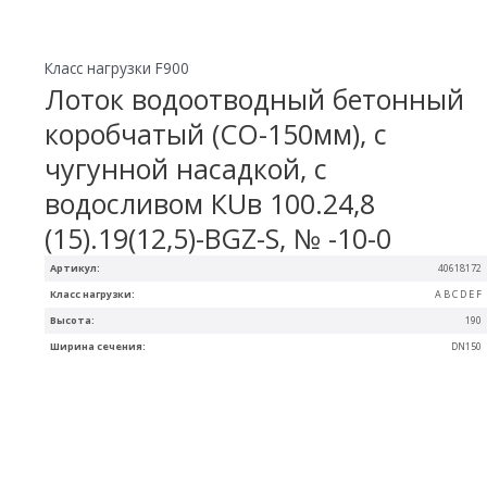
Класс нагрузки F900
Лоток водоотводный бетонный
коробчатый (СО-150мм), с
чугунной насадкой, с
водосливом КUв 100.24,8
(15).19(12,5)-BGZ-S, № -10-0
Артикул:
40618172
Класс нагрузки:
A B C D E F
Высота:
190
Ширина сечения:
DN150