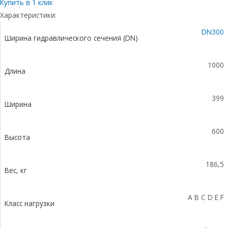
бетонный
Купить в 1 клик
коробчатый
Характеристики:
(СО300
DN300
мм),
Ширина гидравлического сечения (DN)
с
чугунной
насадкой,
1000
Длина
с
уклоном
0,5%
399
КUу
Ширина
100.39,9
(30).60(53)
600
-
Высота
BGZ-
S,
186,5
№
Вес, кг
41
A B C D E F
Класс нагрузки