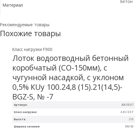
бетон
Материал
Рекомендуемые товары
Похожие товары
Класс нагрузки F900
Лоток водоотводный бетонный
коробчатый (СО-150мм), с
чугунной насадкой, с уклоном
0,5% КUу 100.24,8 (15).21(14,5)-
BGZ-S, № -7
Артикул:
40618107
Класс нагрузки:
A B C D E F
Высота:
210
Ширина сечения:
DN150