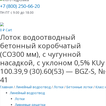
+7 (800) 250-66-20
ПН-ПТ с 9.00 до 18.00
0
₽
Cart
Лоток водоотводный
бетонный коробчатый
(СО300 мм), с чугунной
насадкой, с уклоном 0,5% КUу
100.39,9 (30).60(53) — BGZ-S, №
41
Главная
/
Линейный водоотвод
/
Лотки
/
Бетонные лотки
/
Класс 
Линейный водоотвод
Лотки
Ливневые решетки