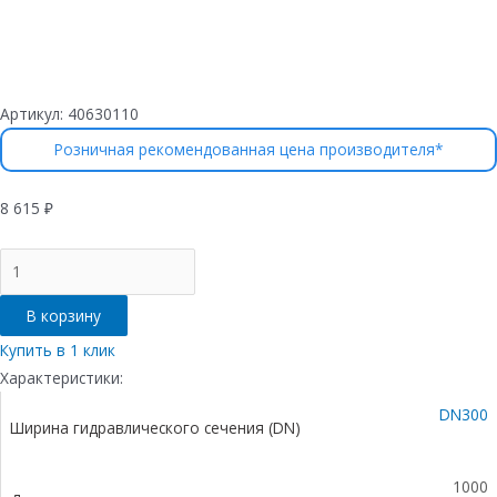
Артикул:
40630110
Розничная рекомендованная цена производителя*
8 615
₽
Количество
товара
Лоток
В корзину
водоотводный
бетонный
Купить в 1 клик
коробчатый
Характеристики:
(СО300
DN300
мм),
Ширина гидравлического сечения (DN)
с
чугунной
насадкой,
1000