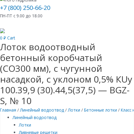
+7 (800) 250-66-20
ПН-ПТ с 9.00 до 18.00
0
₽
Cart
Лоток водоотводный
бетонный коробчатый
(СО300 мм), с чугунной
насадкой, с уклоном 0,5% КUу
100.39,9 (30).44,5(37,5) — BGZ-
S, № 10
Главная
/
Линейный водоотвод
/
Лотки
/
Бетонные лотки
/
Класс 
Линейный водоотвод
Лотки
Ливневые решетки