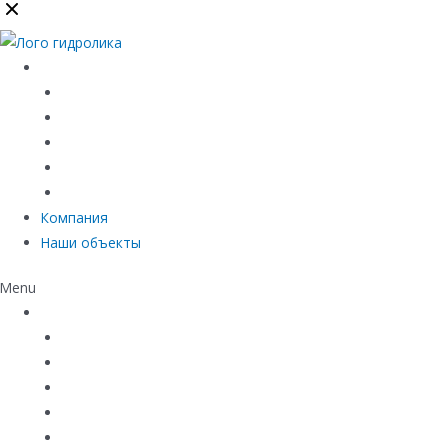
Каталог
Линейный водоотвод
Системы точечного водоотвода
Материалы защиты и укрепления грунта
Придверные системы
Емкостное оборудование
Компания
Наши объекты
Menu
Каталог
Линейный водоотвод
Системы точечного водоотвода
Материалы защиты и укрепления грунта
Придверные системы
Емкостное оборудование