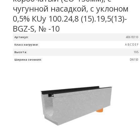
чугунной насадкой, с уклоном
0,5% КUу 100.24,8 (15).19,5(13)-
BGZ-S, № -10
Артикул:
40618110
Класс нагрузки:
A B C D E F
Высота:
195
Ширина сечения:
DN150