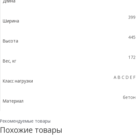
Длина
с
уклоном
0,5%
399
КUу
Ширина
100.39,9
(30).44,5(37,5)
445
-
Высота
BGZ-
S,
172
№
Вес, кг
10
A B C D E F
Класс нагрузки
бетон
Материал
Рекомендуемые товары
Похожие товары