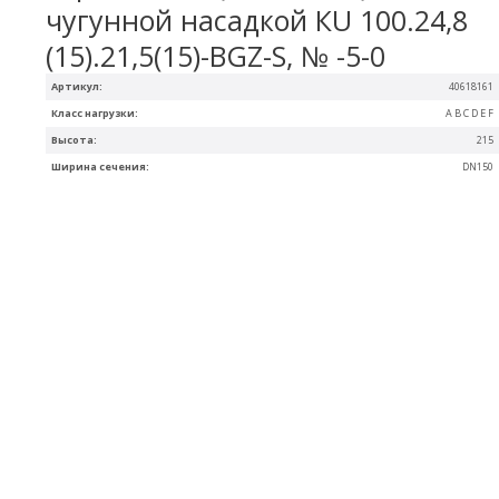
чугунной насадкой КU 100.24,8
(15).21,5(15)-BGZ-S, № -5-0
Артикул:
40618161
Класс нагрузки:
A B C D E F
Высота:
215
Ширина сечения:
DN150