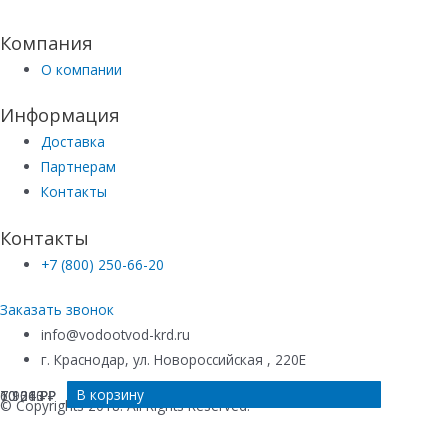
Компания
О компании
Информация
Доставка
Партнерам
Контакты
Контакты
+7 (800) 250-66-20
Заказать звонок
info@vodootvod-krd.ru
г. Краснодар, ул. Новороссийская , 220Е
В корзину
В корзину
В корзину
В корзину
10 263
10 040
7 131
6 901
₽
₽
₽
₽
© Copyrights 2018. All Rights Reserved.