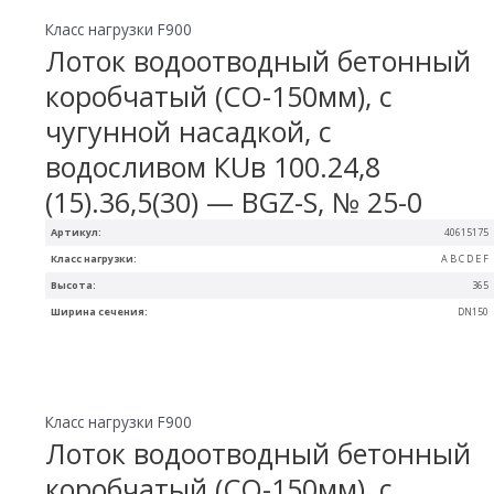
Класс нагрузки F900
Лоток водоотводный бетонный
коробчатый (СО-150мм), с
чугунной насадкой, с
водосливом КUв 100.24,8
(15).36,5(30) — BGZ-S, № 25-0
Артикул:
40615175
Класс нагрузки:
A B C D E F
Высота:
365
Ширина сечения:
DN150
Класс нагрузки F900
Лоток водоотводный бетонный
коробчатый (СО-150мм), с