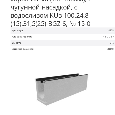
чугунной насадкой, с
водосливом КUв 100.24,8
(15).31,5(25)-BGZ-S, № 15-0
Артикул:
16608
Класс нагрузки:
A B C D E F
Высота:
315
Ширина сечения:
DN150