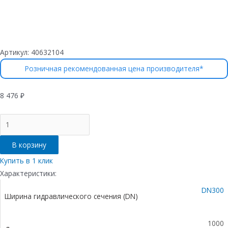
Артикул:
40632104
Розничная рекомендованная цена производителя*
8 476
₽
Количество
товара
Лоток
В корзину
водоотводный
бетонный
Купить в 1 клик
коробчатый
Характеристики:
(СО300
DN300
мм),
Ширина гидравлического сечения (DN)
с
чугунной
насадкой,
1000