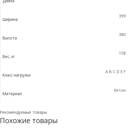
Длина
с
уклоном
0,5%
399
КUу
Ширина
100.39,9
(30).38(31)
380
-
Высота
BGZ-
S,
158
№
Вес, кг
-4
A B C D E F
Класс нагрузки
бетон
Материал
Рекомендуемые товары
Похожие товары