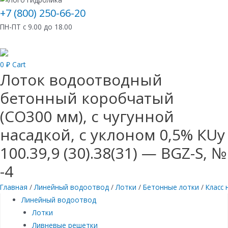
+7 (800) 250-66-20
ПН-ПТ с 9.00 до 18.00
0
₽
Cart
Лоток водоотводный
бетонный коробчатый
(СО300 мм), с чугунной
насадкой, с уклоном 0,5% КUу
100.39,9 (30).38(31) — BGZ-S, №
-4
Главная
/
Линейный водоотвод
/
Лотки
/
Бетонные лотки
/
Класс 
Линейный водоотвод
Лотки
Ливневые решетки