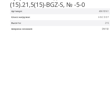
(15).21,5(15)-BGZ-S, № -5-0
Артикул:
40618161
Класс нагрузки:
A B C D E F
Высота:
215
Ширина сечения:
DN150