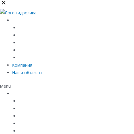
Каталог
Линейный водоотвод
Системы точечного водоотвода
Материалы защиты и укрепления грунта
Придверные системы
Емкостное оборудование
Компания
Наши объекты
Menu
Каталог
Линейный водоотвод
Системы точечного водоотвода
Материалы защиты и укрепления грунта
Придверные системы
Емкостное оборудование