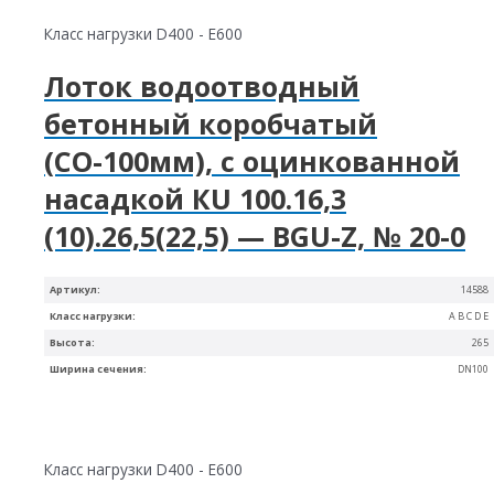
Класс нагрузки D400 - E600
Лоток водоотводный
бетонный коробчатый
(СО-100мм), с оцинкованной
насадкой КU 100.16,3
(10).26,5(22,5) — BGU-Z, № 20-0
Артикул:
14588
Класс нагрузки:
A B C D E
Высота:
265
Ширина сечения:
DN100
Класс нагрузки D400 - E600