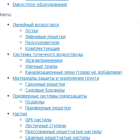
Емкостное оборудование
Menu
Линейный водоотвод
Лотки
Ливневые решетки
Пескоуловители
Комплектующие
Системы точечного водоотвода
Дождеприемники
Уличные трапы
Канализационные люки (товар не добавляем)
Материалы защиты и укрепления грунта
Газонные решетки
Садовые бордюры
Придверные системы грязезащиты
Поддоны
Придверные решетки
Настил
GFK настилы
Лестичные ступени
Прессованные решетчатые настилы
Сварные решетчатые настилы