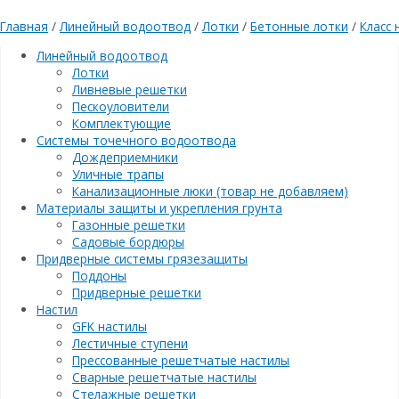
Главная
/
Линейный водоотвод
/
Лотки
/
Бетонные лотки
/
Класс 
Линейный водоотвод
Лотки
Ливневые решетки
Пескоуловители
Комплектующие
Системы точечного водоотвода
Дождеприемники
Уличные трапы
Канализационные люки (товар не добавляем)
Материалы защиты и укрепления грунта
Газонные решетки
Садовые бордюры
Придверные системы грязезащиты
Поддоны
Придверные решетки
Настил
GFK настилы
Лестичные ступени
Прессованные решетчатые настилы
Сварные решетчатые настилы
Стелажные решетки