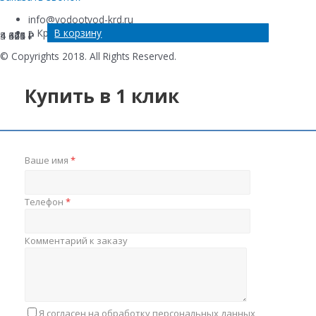
info@vodootvod-krd.ru
В корзину
В корзину
В корзину
В корзину
г. Краснодар, ул. Новороссийская , 220Е
4 421
5 364
4 640
4 475
₽
₽
₽
₽
© Copyrights 2018. All Rights Reserved.
Купить в 1 клик
Ваше имя
*
Телефон
*
Комментарий к заказу
Я согласен на обработку персональных данных