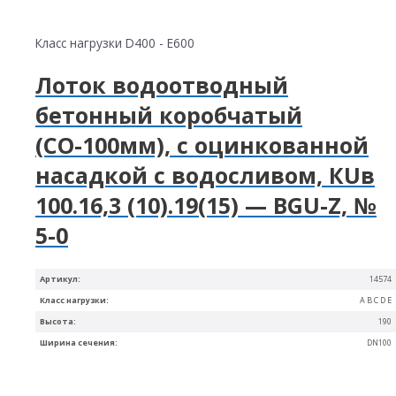
Класс нагрузки D400 - E600
Лоток водоотводный
бетонный коробчатый
(СО-100мм), с оцинкованной
насадкой с водосливом, КUв
100.16,3 (10).19(15) — BGU-Z, №
5-0
Артикул:
14574
Класс нагрузки:
A B C D E
Высота:
190
Ширина сечения:
DN100