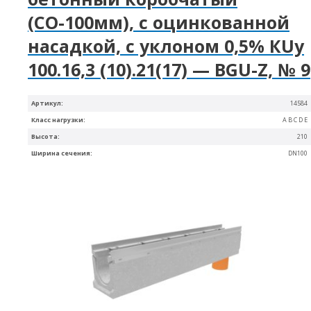
(СО-100мм), с оцинкованной
насадкой, с уклоном 0,5% КUу
100.16,3 (10).21(17) — BGU-Z, № 9
Артикул:
14584
Класс нагрузки:
A B C D E
Высота:
210
Ширина сечения:
DN100