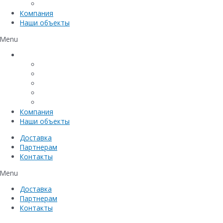
Емкостное оборудование
Компания
Наши объекты
Menu
Каталог
Линейный водоотвод
Системы точечного водоотвода
Материалы защиты и укрепления грунта
Придверные системы
Емкостное оборудование
Компания
Наши объекты
Доставка
Партнерам
Контакты
Menu
Доставка
Партнерам
Контакты