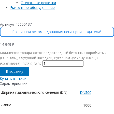
Стелажные решетки
Емкостное оборудование
Артикул:
40650137
Розничная рекомендованная цена производителя*
14 949
₽
Количество товара Лоток водоотводный бетонный коробчатый
(СО-500мм), с чугунной насадкой, с уклоном 0,5% KUу 100.60,3
(50).63,5(54,5) - BGZ-S, № 37
В корзину
Купить в 1 клик
Характеристики:
Ширина гидравлического сечения (DN)
DN500
Длина
1000