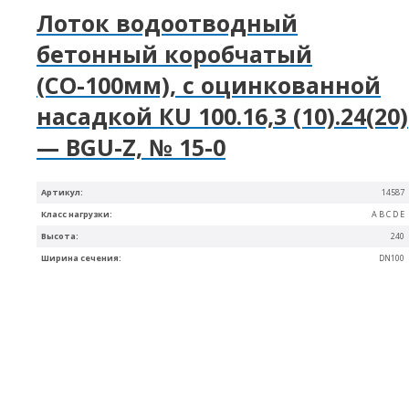
Лоток водоотводный
бетонный коробчатый
(СО-100мм), с оцинкованной
насадкой КU 100.16,3 (10).24(20)
— BGU-Z, № 15-0
Артикул:
14587
Класс нагрузки:
A B C D E
Высота:
240
Ширина сечения:
DN100