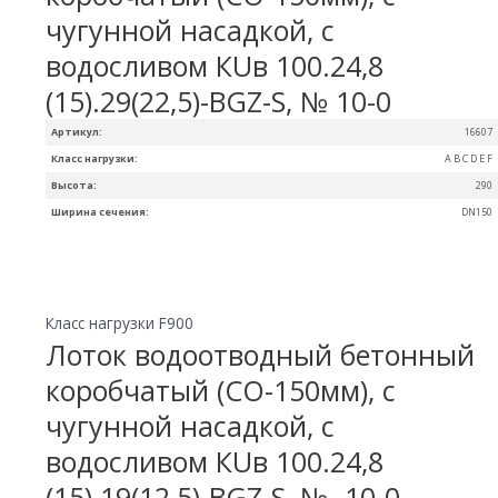
чугунной насадкой, с
водосливом КUв 100.24,8
(15).29(22,5)-BGZ-S, № 10-0
Артикул:
16607
Класс нагрузки:
A B C D E F
Высота:
290
Ширина сечения:
DN150
Класс нагрузки F900
Лоток водоотводный бетонный
коробчатый (СО-150мм), с
чугунной насадкой, с
водосливом КUв 100.24,8
(15).19(12,5)-BGZ-S, № -10-0