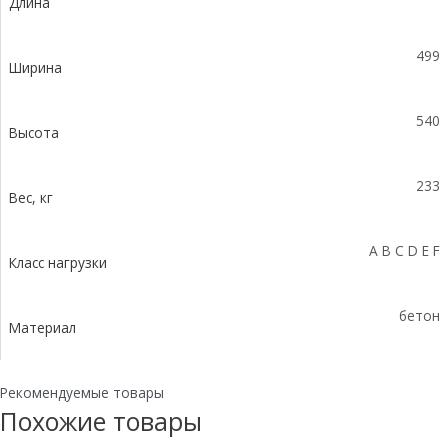
Длина
уклоном
0,5%
КUу
499
100.49,9
Ширина
(40).54(47)
-
540
BGZ-
Высота
S,
№
233
29
Вес, кг
A B C D E F
Класс нагрузки
бетон
Материал
Рекомендуемые товары
Похожие товары