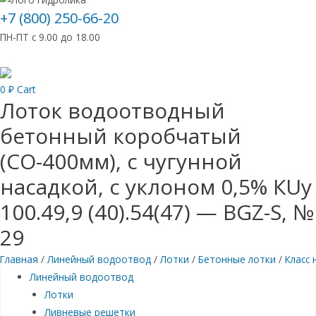
+7 (800) 250-66-20
ПН-ПТ с 9.00 до 18.00
0
₽
Cart
Лоток водоотводный
бетонный коробчатый
(СО-400мм), с чугунной
насадкой, с уклоном 0,5% КUу
100.49,9 (40).54(47) — BGZ-S, №
29
Главная
/
Линейный водоотвод
/
Лотки
/
Бетонные лотки
/
Класс 
Линейный водоотвод
Лотки
Ливневые решетки