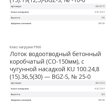
Артикул:
40618172
Класс нагрузки:
A B C D E F
Высота:
190
Ширина сечения:
DN150
Класс нагрузки F900
Лоток водоотводный бетонный
коробчатый (СО-150мм), с
чугунной насадкой КU 100.24,8
(15).36,5(30) — BGZ-S, № 25-0
Артикул:
40615165
Класс нагрузки:
A B C D E F
Высота:
365
Ширина сечения:
DN150