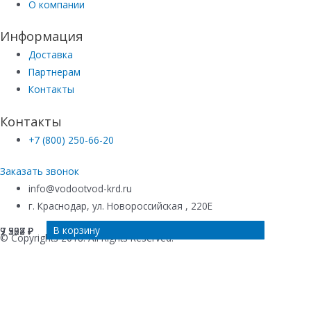
О компании
Информация
Доставка
Партнерам
Контакты
Контакты
+7 (800) 250-66-20
Заказать звонок
info@vodootvod-krd.ru
г. Краснодар, ул. Новороссийская , 220Е
В корзину
В корзину
В корзину
В корзину
7 307
9 928
9 594
7 252
₽
₽
₽
₽
© Copyrights 2018. All Rights Reserved.
Купить в 1 клик