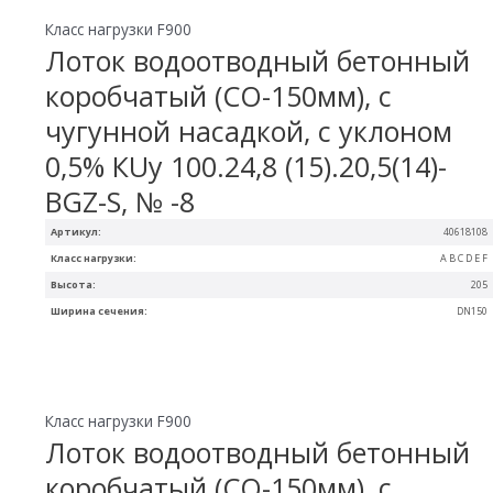
Класс нагрузки F900
Лоток водоотводный бетонный
коробчатый (СО-150мм), с
чугунной насадкой, с уклоном
0,5% КUу 100.24,8 (15).20,5(14)-
BGZ-S, № -8
Артикул:
40618108
Класс нагрузки:
A B C D E F
Высота:
205
Ширина сечения:
DN150
Класс нагрузки F900
Лоток водоотводный бетонный
коробчатый (СО-150мм), с