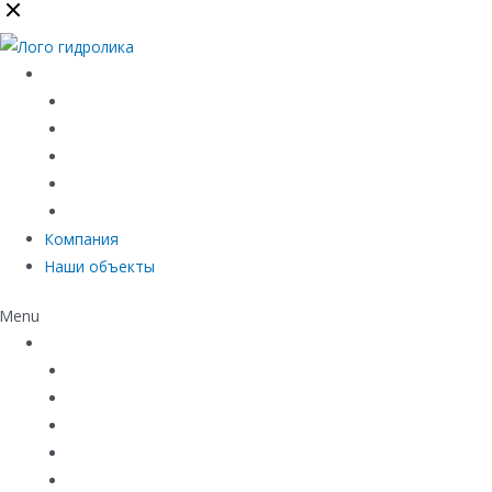
Каталог
Линейный водоотвод
Системы точечного водоотвода
Материалы защиты и укрепления грунта
Придверные системы
Емкостное оборудование
Компания
Наши объекты
Menu
Каталог
Линейный водоотвод
Системы точечного водоотвода
Материалы защиты и укрепления грунта
Придверные системы
Емкостное оборудование