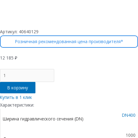
Артикул:
40640129
Розничная рекомендованная цена производителя*
12 185
₽
Количество
товара
Лоток
В корзину
водоотводный
бетонный
Купить в 1 клик
коробчатый
Характеристики:
(СО-400мм),
DN400
с
Ширина гидравлического сечения (DN)
чугунной
насадкой,
с
1000