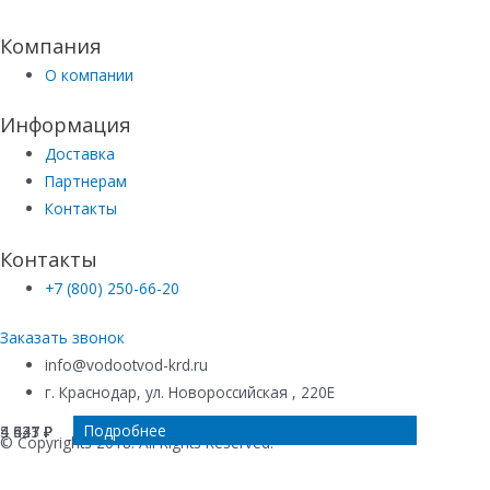
Компания
О компании
Информация
Доставка
Партнерам
Контакты
Контакты
+7 (800) 250-66-20
Заказать звонок
info@vodootvod-krd.ru
г. Краснодар, ул. Новороссийская , 220Е
В корзину
В корзину
В корзину
Подробнее
4 547
4 421
5 633
₽
₽
₽
© Copyrights 2018. All Rights Reserved.