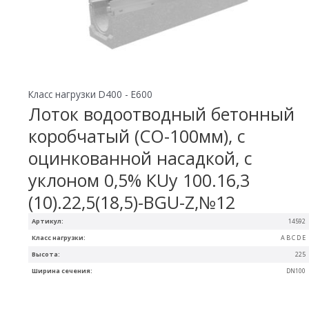
Класс нагрузки D400 - E600
Лоток водоотводный бетонный
коробчатый (СО-100мм), с
оцинкованной насадкой, с
уклоном 0,5% КUу 100.16,3
(10).22,5(18,5)-BGU-Z,№12
Артикул:
14592
Класс нагрузки:
A B C D E
Высота:
225
Ширина сечения:
DN100