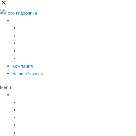
Каталог
Линейный водоотвод
Системы точечного водоотвода
Материалы защиты и укрепления грунта
Придверные системы
Емкостное оборудование
Компания
Наши объекты
Menu
Каталог
Линейный водоотвод
Системы точечного водоотвода
Материалы защиты и укрепления грунта
Придверные системы
Емкостное оборудование