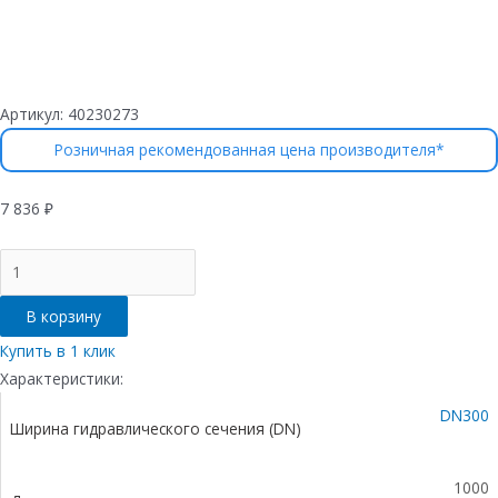
Артикул:
40230273
Розничная рекомендованная цена производителя*
7 836
₽
Количество
товара
Лоток
В корзину
водоотводный
бетонный
Купить в 1 клик
коробчатый
Характеристики:
(СО-300мм),
DN300
с
Ширина гидравлического сечения (DN)
оцинкованной
насадкой,
с
1000