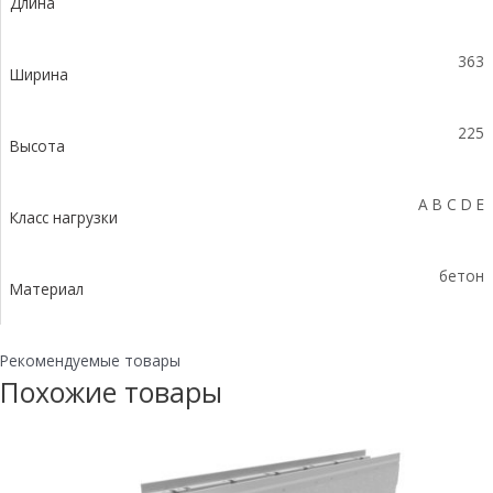
Длина
водосливом
КПв
100.36,3
363
(30).22,5(18)
Ширина
-
BGF-
225
Z,
Высота
№
15-
A B C D E
0
Класс нагрузки
бетон
Материал
Рекомендуемые товары
Похожие товары