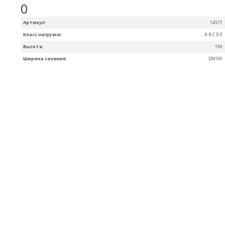
0
Артикул:
14571
Класс нагрузки:
A B C D E
Высота:
190
Ширина сечения:
DN100