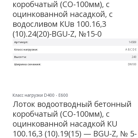
коробчатый (СО-100мм), с
оцинкованной насадкой, с
водосливом КUв 100.16,3
(10).24(20)-BGU-Z, №15-0
Артикул:
14589
Класс нагрузки:
A B C D E
Высота:
240
Ширина сечения:
DN100
Класс нагрузки D400 - E600
Лоток водоотводный бетонный
коробчатый (СО-100мм), с
оцинкованной насадкой КU
100.16,3 (10).19(15) — BGU-Z, № 5-