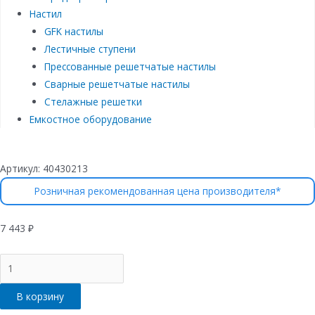
Настил
GFK настилы
Лестичные ступени
Прессованные решетчатые настилы
Сварные решетчатые настилы
Стелажные решетки
Емкостное оборудование
Артикул:
40430213
Розничная рекомендованная цена производителя*
7 443
₽
Количество
товара
Лоток
В корзину
водоотводный