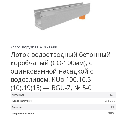
Класс нагрузки D400 - E600
Лоток водоотводный бетонный
коробчатый (СО-100мм), с
оцинкованной насадкой с
водосливом, КUв 100.16,3
(10).19(15) — BGU-Z, № 5-0
Артикул:
14574
Класс нагрузки:
A B C D E
Высота:
190
Ширина сечения:
DN100