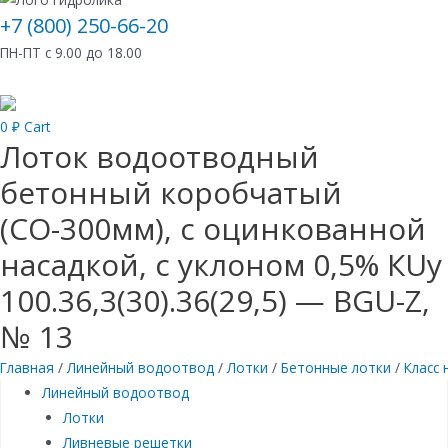
+7 (800) 250-66-20
ПН-ПТ с 9.00 до 18.00
0
₽
Cart
Лоток водоотводный
бетонный коробчатый
(СО-300мм), с оцинкованной
насадкой, с уклоном 0,5% КUу
100.36,3(30).36(29,5) — BGU-Z,
№ 13
Главная
/
Линейный водоотвод
/
Лотки
/
Бетонные лотки
/
Класс 
Линейный водоотвод
Лотки
Ливневые решетки