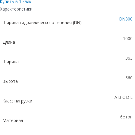
бетонный
Купить в 1 клик
коробчатый
Характеристики:
(СО-300мм),
DN300
с
Ширина гидравлического сечения (DN)
оцинкованной
насадкой,
с
1000
Длина
уклоном
0,5%
КUу
363
100.36,3(30).36(29,5)
Ширина
-
BGU-
360
Z,
Высота
№
13
A B C D E
Класс нагрузки
бетон
Материал