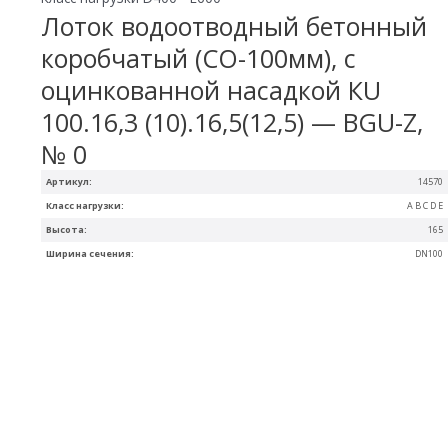
Лоток водоотводный бетонный
коробчатый (СО-100мм), с
оцинкованной насадкой КU
100.16,3 (10).16,5(12,5) — BGU-Z,
№ 0
Артикул:
14570
Класс нагрузки:
A B C D E
Высота:
165
Ширина сечения:
DN100