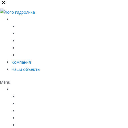
Каталог
Линейный водоотвод
Системы точечного водоотвода
Материалы защиты и укрепления грунта
Придверные системы
Емкостное оборудование
Компания
Наши объекты
Menu
Каталог
Линейный водоотвод
Системы точечного водоотвода
Материалы защиты и укрепления грунта
Придверные системы
Емкостное оборудование