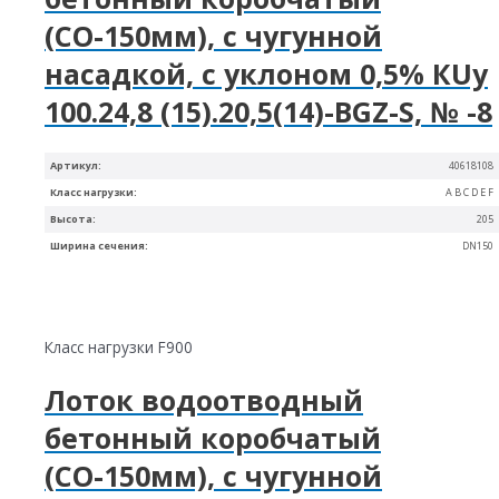
(СО-150мм), с чугунной
насадкой, с уклоном 0,5% КUу
100.24,8 (15).20,5(14)-BGZ-S, № -8
Артикул:
40618108
Класс нагрузки:
A B C D E F
Высота:
205
Ширина сечения:
DN150
Класс нагрузки F900
Лоток водоотводный
бетонный коробчатый
(СО-150мм), с чугунной