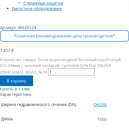
Стелажные решетки
Емкостное оборудование
Артикул:
40620124
Розничная рекомендованная цена производителя*
7 857
₽
Количество товара Лоток водоотводный бетонный коробчатый
(СО-200мм), с чугунной насадкой, с уклоном 0,5% КUу 100.29,8
(20).41,5(34,5) - BGZ-S, № 24
В корзину
Купить в 1 клик
Характеристики:
Ширина гидравлического сечения (DN)
DN200
Длина
1000