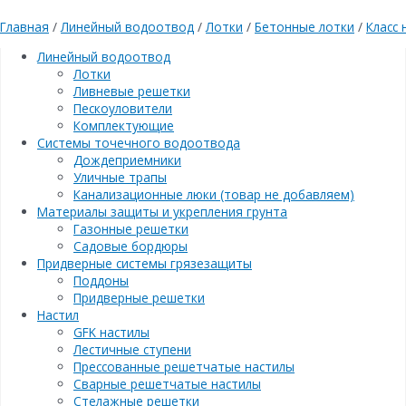
Главная
/
Линейный водоотвод
/
Лотки
/
Бетонные лотки
/
Класс 
Линейный водоотвод
Лотки
Ливневые решетки
Пескоуловители
Комплектующие
Системы точечного водоотвода
Дождеприемники
Уличные трапы
Канализационные люки (товар не добавляем)
Материалы защиты и укрепления грунта
Газонные решетки
Садовые бордюры
Придверные системы грязезащиты
Поддоны
Придверные решетки
Настил
GFK настилы
Лестичные ступени
Прессованные решетчатые настилы
Сварные решетчатые настилы
Стелажные решетки