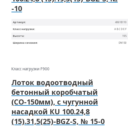
-10
Артикул:
40618110
Класс нагрузки:
A B C D E F
Высота:
195
Ширина сечения:
DN150
Класс нагрузки F900
Лоток водоотводный
бетонный коробчатый
(СО-150мм), с чугунной
насадкой КU 100.24,8
(15).31,5(25)-BGZ-S, № 15-0