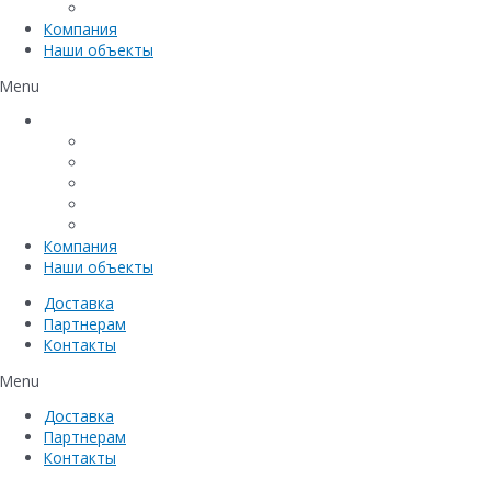
Емкостное оборудование
Компания
Наши объекты
Menu
Каталог
Линейный водоотвод
Системы точечного водоотвода
Материалы защиты и укрепления грунта
Придверные системы
Емкостное оборудование
Компания
Наши объекты
Доставка
Партнерам
Контакты
Menu
Доставка
Партнерам
Контакты