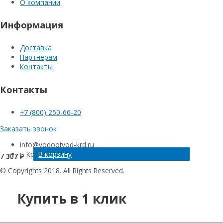
О компании
Информация
Доставка
Партнерам
Контакты
Контакты
+7 (800) 250-66-20
Заказать звонок
info@vodootvod-krd.ru
В корзину
В корзину
В корзину
В корзину
г. Краснодар, ул. Новороссийская , 220Е
7 307
7 307
7 307
7 131
₽
₽
₽
₽
© Copyrights 2018. All Rights Reserved.
Купить в 1 клик