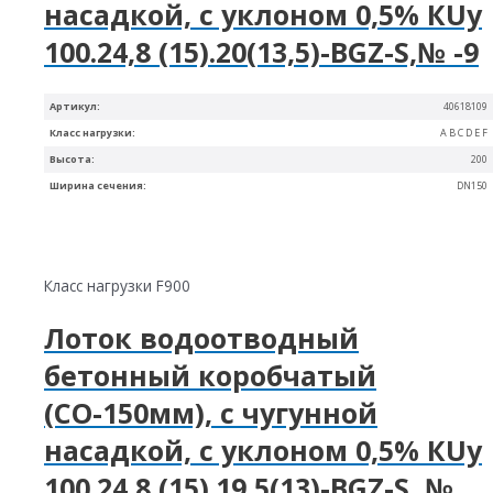
насадкой, с уклоном 0,5% КUу
100.24,8 (15).20(13,5)-BGZ-S,№ -9
Артикул:
40618109
Класс нагрузки:
A B C D E F
Высота:
200
Ширина сечения:
DN150
Класс нагрузки F900
Лоток водоотводный
бетонный коробчатый
(СО-150мм), с чугунной
насадкой, с уклоном 0,5% КUу
100.24,8 (15).19,5(13)-BGZ-S, №