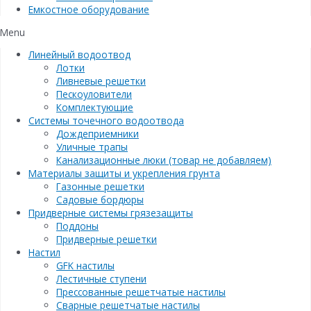
Емкостное оборудование
Menu
Линейный водоотвод
Лотки
Ливневые решетки
Пескоуловители
Комплектующие
Системы точечного водоотвода
Дождеприемники
Уличные трапы
Канализационные люки (товар не добавляем)
Материалы защиты и укрепления грунта
Газонные решетки
Садовые бордюры
Придверные системы грязезащиты
Поддоны
Придверные решетки
Настил
GFK настилы
Лестичные ступени
Прессованные решетчатые настилы
Сварные решетчатые настилы