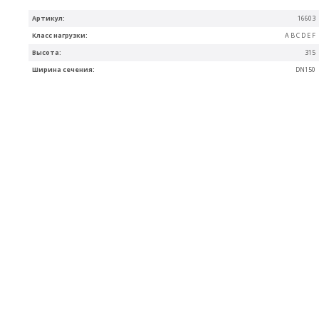
Артикул:
16603
Класс нагрузки:
A B C D E F
Высота:
315
Ширина сечения:
DN150