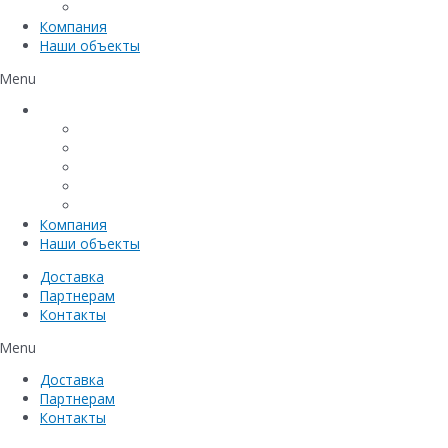
Емкостное оборудование
Компания
Наши объекты
Menu
Каталог
Линейный водоотвод
Системы точечного водоотвода
Материалы защиты и укрепления грунта
Придверные системы
Емкостное оборудование
Компания
Наши объекты
Доставка
Партнерам
Контакты
Menu
Доставка
Партнерам
Контакты