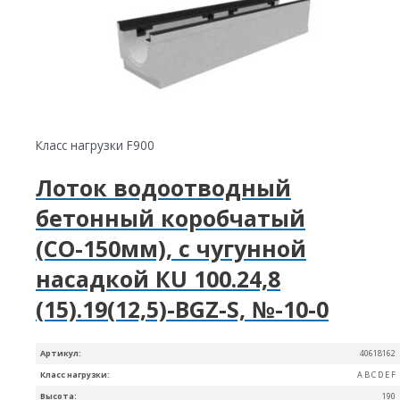
Класс нагрузки F900
Лоток водоотводный
бетонный коробчатый
(СО-150мм), с чугунной
насадкой КU 100.24,8
(15).19(12,5)-BGZ-S, №-10-0
Артикул:
40618162
Класс нагрузки:
A B C D E F
Высота:
190