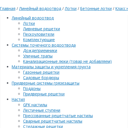
Главная
/
Линейный водоотвод
/
Лотки
/
Бетонные лотки
/
Класс 
Линейный водоотвод
Лотки
Ливневые решетки
Пескоуловители
Комплектующие
Системы точечного водоотвода
Дождеприемники
Уличные трапы
Канализационные люки (товар не добавляем)
Материалы защиты и укрепления грунта
Газонные решетки
Садовые бордюры
Придверные системы грязезащиты
Поддоны
Придверные решетки
Настил
GFK настилы
Лестичные ступени
Прессованные решетчатые настилы
Сварные решетчатые настилы
Стелажные решетки