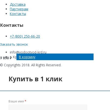
Доставка
Партнерам
Контакты
Контакты
+7 (800) 250-66-20
Заказать звонок
info@vodootvod-krd.ru
В корзину
В корзину
В корзину
В корзину
г. Краснодар, ул. Новороссийская , 220Е
9 570
7 313
7 252
7 030
₽
₽
₽
₽
© Copyrights 2018. All Rights Reserved.
Купить в 1 клик
Ваше имя
*