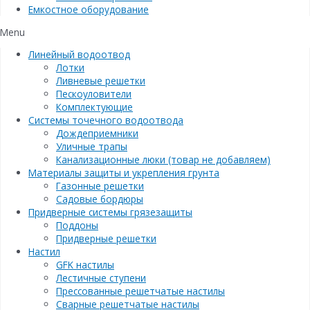
Емкостное оборудование
Menu
Линейный водоотвод
Лотки
Ливневые решетки
Пескоуловители
Комплектующие
Системы точечного водоотвода
Дождеприемники
Уличные трапы
Канализационные люки (товар не добавляем)
Материалы защиты и укрепления грунта
Газонные решетки
Садовые бордюры
Придверные системы грязезащиты
Поддоны
Придверные решетки
Настил
GFK настилы
Лестичные ступени
Прессованные решетчатые настилы
Сварные решетчатые настилы