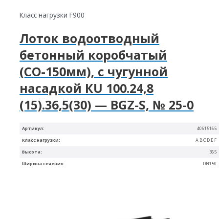
Класс нагрузки F900
Лоток водоотводный
бетонный коробчатый
(СО-150мм), с чугунной
насадкой КU 100.24,8
(15).36,5(30) — BGZ-S, № 25-0
Артикул:
40615165
Класс нагрузки:
A B C D E F
Высота:
365
Ширина сечения:
DN150