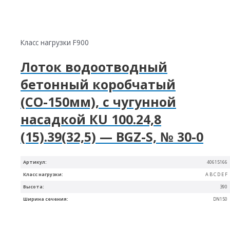
Класс нагрузки F900
Лоток водоотводный
бетонный коробчатый
(СО-150мм), с чугунной
насадкой КU 100.24,8
(15).39(32,5) — BGZ-S, № 30-0
Артикул:
40615166
Класс нагрузки:
A B C D E F
Высота:
390
Ширина сечения:
DN150