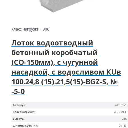
Класс нагрузки F900
Лоток водоотводный
бетонный коробчатый
(СО-150мм), с чугунной
насадкой, с водосливом КUв
100.24,8 (15).21,5(15)-BGZ-S, №
-5-0
Артикул:
40618171
Класс нагрузки:
A B C D E F
Высота:
215
Ширина сечения:
DN150