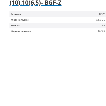
(10).10(6,5)- BGF-Z
Артикул:
12572
Класс нагрузки:
A B C D E
Высота:
100
Ширина сечения:
DN100