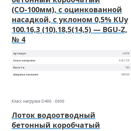
(СО-100мм), с оцинкованной
насадкой, с уклоном 0,5% КUу
100.16,3 (10).18,5(14,5) — BGU-Z,
№ 4
Артикул:
14579
Класс нагрузки:
A B C D E
Высота:
185
Ширина сечения:
DN100
Класс нагрузки D400 - E600
Лоток водоотводный
бетонный коробчатый