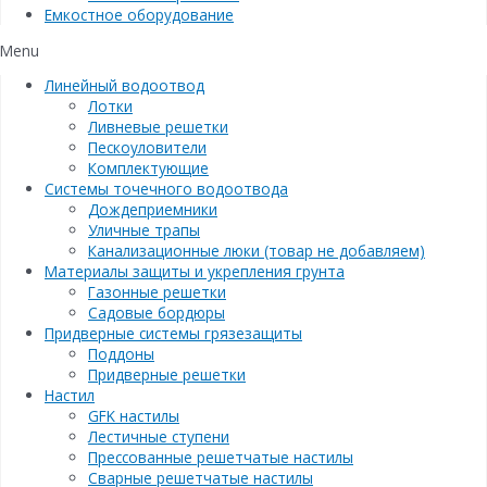
Емкостное оборудование
Menu
Линейный водоотвод
Лотки
Ливневые решетки
Пескоуловители
Комплектующие
Системы точечного водоотвода
Дождеприемники
Уличные трапы
Канализационные люки (товар не добавляем)
Материалы защиты и укрепления грунта
Газонные решетки
Садовые бордюры
Придверные системы грязезащиты
Поддоны
Придверные решетки
Настил
GFK настилы
Лестичные ступени
Прессованные решетчатые настилы
Сварные решетчатые настилы