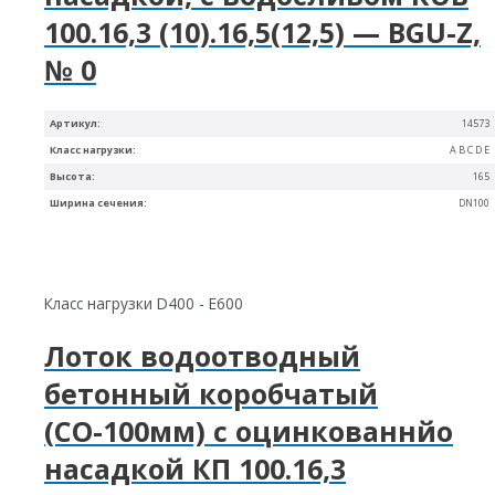
100.16,3 (10).16,5(12,5) — BGU-Z,
№ 0
Артикул:
14573
Класс нагрузки:
A B C D E
Высота:
165
Ширина сечения:
DN100
Класс нагрузки D400 - E600
Лоток водоотводный
бетонный коробчатый
(СО-100мм) с оцинкованнйо
насадкой КП 100.16,3