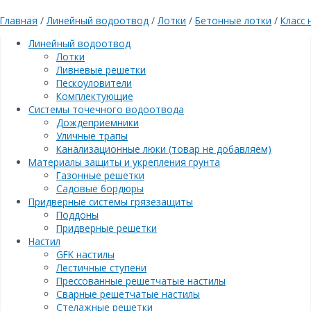
Главная
/
Линейный водоотвод
/
Лотки
/
Бетонные лотки
/
Класс 
Линейный водоотвод
Лотки
Ливневые решетки
Пескоуловители
Комплектующие
Системы точечного водоотвода
Дождеприемники
Уличные трапы
Канализационные люки (товар не добавляем)
Материалы защиты и укрепления грунта
Газонные решетки
Садовые бордюры
Придверные системы грязезащиты
Поддоны
Придверные решетки
Настил
GFK настилы
Лестичные ступени
Прессованные решетчатые настилы
Сварные решетчатые настилы
Стелажные решетки