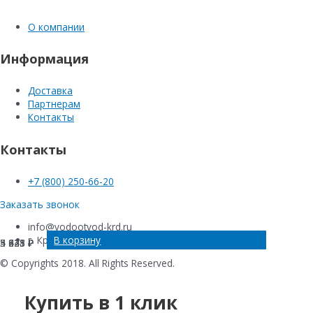
О компании
Информация
Доставка
Партнерам
Контакты
Контакты
+7 (800) 250-66-20
Заказать звонок
info@vodootvod-krd.ru
В корзину
В корзину
В корзину
В корзину
г. Краснодар, ул. Новороссийская , 220Е
4 421
5 633
5 225
3 848
₽
₽
₽
₽
© Copyrights 2018. All Rights Reserved.
Купить в 1 клик