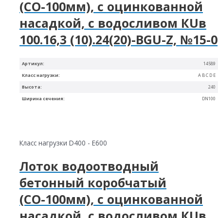
(СО-100мм), с оцинкованной
насадкой, с водосливом КUв
100.16,3 (10).24(20)-BGU-Z, №15-0
Артикул:
14589
Класс нагрузки:
A B C D E
Высота:
240
Ширина сечения:
DN100
Класс нагрузки D400 - E600
Лоток водоотводный
бетонный коробчатый
(СО-100мм), с оцинкованной
насадкой, с водосливом КUв