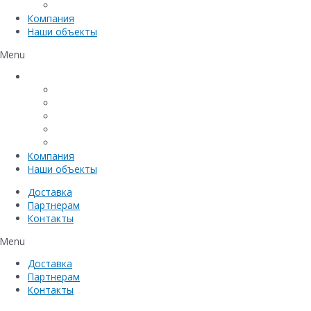
Емкостное оборудование
Компания
Наши объекты
Menu
Каталог
Линейный водоотвод
Системы точечного водоотвода
Материалы защиты и укрепления грунта
Придверные системы
Емкостное оборудование
Компания
Наши объекты
Доставка
Партнерам
Контакты
Menu
Доставка
Партнерам
Контакты