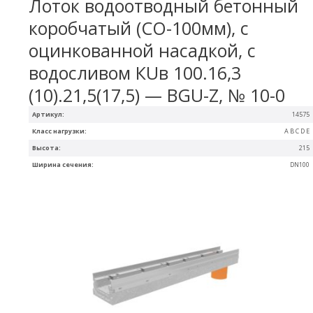
Лоток водоотводный бетонный
коробчатый (СО-100мм), с
оцинкованной насадкой, с
водосливом КUв 100.16,3
(10).21,5(17,5) — BGU-Z, № 10-0
Артикул:
14575
Класс нагрузки:
A B C D E
Высота:
215
Ширина сечения:
DN100