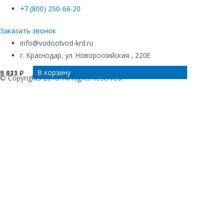
+7 (800) 250-66-20
Заказать звонок
info@vodootvod-krd.ru
г. Краснодар, ул. Новороссийская , 220Е
В корзину
В корзину
В корзину
В корзину
4 421
4 421
5 532
5 013
₽
₽
₽
₽
© Copyrights 2018. All Rights Reserved.
Купить в 1 клик
Ваше имя
*
Телефон
*