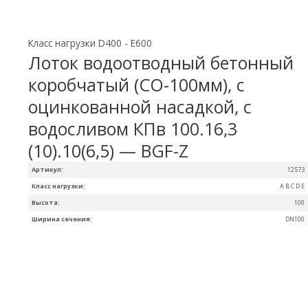
Класс нагрузки D400 - E600
Лоток водоотводный бетонный
коробчатый (СО-100мм), с
оцинкованной насадкой, с
водосливом КПв 100.16,3
(10).10(6,5) — BGF-Z
Артикул:
12573
Класс нагрузки:
A B C D E
Высота:
100
Ширина сечения:
DN100