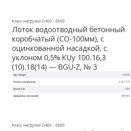
Класс нагрузки D400 - E600
Лоток водоотводный бетонный
коробчатый (СО-100мм), с
оцинкованной насадкой, с
уклоном 0,5% КUу 100.16,3
(10).18(14) — BGU-Z, № 3
Артикул:
14578
Класс нагрузки:
A B C D E
Высота:
180
Ширина сечения:
DN100
Класс нагрузки D400 - E600