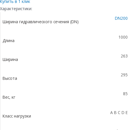
бетонный
Купить в 1 клик
коробчатый
Характеристики:
(СО
DN200
200
Ширина гидравлического сечения (DN)
мм),
с
оцинкованной
1000
Длина
насадкой,
с
уклоном
263
0,5%
Ширина
КUу
100.26,3
295
(20).29,5(24)
Высота
-
BGU-
85
Z,
Вес, кг
№
3
A B C D E
Класс нагрузки