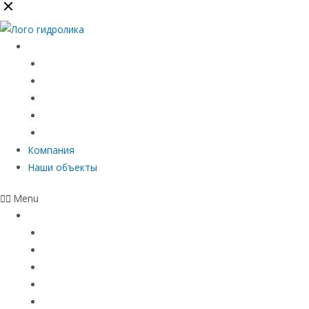
Каталог
Линейный водоотвод
Системы точечного водоотвода
Материалы защиты и укрепления грунта
Придверные системы
Емкостное оборудование
Компания
Наши объекты
Menu
Каталог
Линейный водоотвод
Системы точечного водоотвода
Материалы защиты и укрепления грунта
Придверные системы
Емкостное оборудование