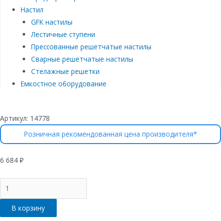
Настил
GFK настилы
Лестичные ступени
Прессованные решетчатые настилы
Сварные решетчатые настилы
Стелажные решетки
Емкостное оборудование
Артикул:
14778
Розничная рекомендованная цена производителя*
6 684
₽
Количество
товара
Лоток
В корзину
водоотводный