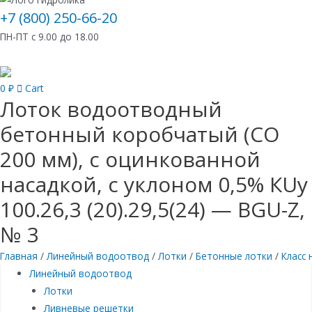
+7 (800) 250-66-20
ПН-ПТ с 9.00 до 18.00
0
₽
Cart
Лоток водоотводный
бетонный коробчатый (СО
200 мм), с оцинкованной
насадкой, с уклоном 0,5% КUу
100.26,3 (20).29,5(24) — BGU-Z,
№ 3
Главная
/
Линейный водоотвод
/
Лотки
/
Бетонные лотки
/
Класс 
Линейный водоотвод
Лотки
Ливневые решетки