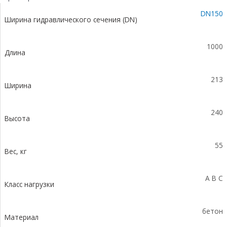
(СО-150мм),
DN150
с
Ширина гидравлического сечения (DN)
водосливом
КUв
100.21,3
1000
Длина
(15).24(20)
-
BGU,
213
№
Ширина
10-
0
240
Высота
55
Вес, кг
A B C
Класс нагрузки
бетон
Материал