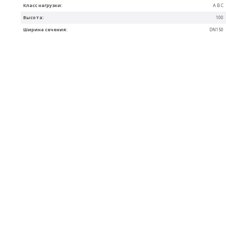
Класс нагрузки:
A B C
Высота:
100
Ширина сечения:
DN150