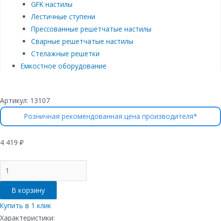
GFK настилы
Лестичные ступени
Прессованные решетчатые настилы
Сварные решетчатые настилы
Стелажные решетки
Емкостное оборудование
Артикул:
13107
Розничная рекомендованная цена производителя*
4 419
₽
Количество
товара
Лоток
В корзину
водоотводный
бетонный
Купить в 1 клик
коробчатый
Характеристики: