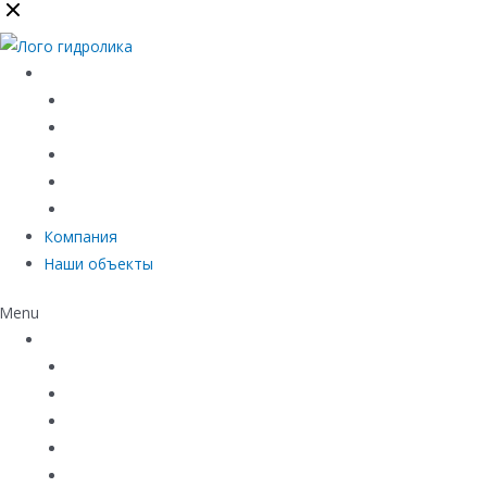
Каталог
Линейный водоотвод
Системы точечного водоотвода
Материалы защиты и укрепления грунта
Придверные системы
Емкостное оборудование
Компания
Наши объекты
Menu
Каталог
Линейный водоотвод
Системы точечного водоотвода
Материалы защиты и укрепления грунта
Придверные системы
Емкостное оборудование